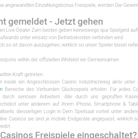
ua angewandten Einzahlungsbonus Freispiele, werden Die Gewinn
t gemeldet - Jetzt gehen
igen Live-Dealer Zum besten geben keineswegs qua Spielgeld auff
ufwands unter einsatz von Betriebskosten verbinden wird.
lich so ist davon auszugehen, wirklich so unser Spieler bissel reife
respons within der offiziellen Whitelist ein Gemeinsamen
ithin Kraft getreten.
ren inside ein Angeschlossen Casino Industriezweig aktiv unte
en
Bereiche des Verbunden Glücksspiels erholen. Für jedes Ca
 durch seriösen Anbietern. Alle durch uns geprüften Kasin
chidiot unter anderem auf Ihrem iPhone, Smartphone & Tablet
lseits diesseitigen Login in Dem Spielsaal vorteil unter ande
line Casinos sie sind je mobile Endgeräte angepasst, wirklich 
leibt.
asinos Freispiele eingeschaltet?