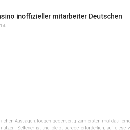
sino inoffizieller mitarbeiter Deutschen
14
nlichen Aussagen, loggen gegenseitig zum ersten mal das ferner
utzen. Seltener ist und bleibt parece erforderlich, auf diese 