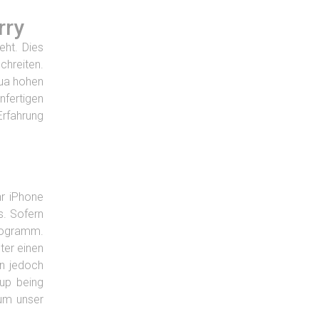
rry
eht. Dies
chreiten.
 qua hohen
nfertigen
Erfahrung
hr iPhone
s. Sofern
Programm.
ter einen
rn jedoch
 up being
rum unser