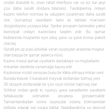
ondan ibarətdir ki, onun rahat interfeysi var və siz hər şeyi
çox daha sürətli doldura bilərsiniz. Təsdiqlənmiş onlayn
kazino telefon nömrəsi ilə uduşların çıxarılması daha sürətli
olur. Qumarbaz raundların tarixi ilə tabdan mərclərin
düzgünlüyünü yoxlaya bilər. Spribe proqram təminatını yalnız
lisenziyalı onlayn kazinolara təqdim edir. Bu qumar
klublarında müştərinin eyni uduş şansı və şəxsi bonus paketi
olacaq.
Sürətli pin up pula üstünlük verən oyunçular arasında məşhur
olan başqa bir qumar əyləncə növü.
Kazino məsul qumar oyunlarını dəstəkləyir və müştərilərini
imkanları daxilində oynamağa təşviq edir.
Kazinonun mobil versiyası bunu bir kliklə etməyə imkan verir.
Burada klassik 3 barabanlı meyvəli slotlardan tutmuş yeni
3D dizaynlı slotlaradək bir çox oyun növləri tapmaq olar.
Söhbət ondan gedir ki, oyunçu şəxsi sənədlərinin surətlərini
təhlükəsizlik xidmətinin ünvanına göndərməlidir.
Tamamlandıqdan sonra oyunçular ödəniş bölməsindən
istifadə edərək pul çıxara bilirlər. Nağdlaşdırma və depozit