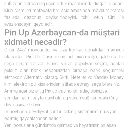
nüfuzdan salmamaq üçün örtük məsələsində diqqətli olacaq.
Klub rəsmiləri mətbuata hər açıqlamasında mövsümlərarası
fasilədə qazonun dəyişdiriləcəyini, təbii otun süni ilə
əvəzlənəcəyini qeyd edir.
Pin Up Azerbaycan-da müştəri
xidməti necədir?
Onlar 24/7 mövcuddur və sizə kömək etməkdən məmnun
olacaqlar. Pin Up Casino-dan pul çıxarmağa gəldikdə, bir
neçə seçiminiz var. Birinci və ən populyar seçim, adətən
pulsuz olan bank hesabınızdan birbaşa bank köçürməsi
etməkdir. Alternativ olaraq, Skrill, Neteller və Yandex Money
kimi elektron pul kisələrindən istifadə etməyi seçə bilərsiniz.
Amma əgər siz artıq Pin up casino istifadəçisisinizsə,
yenidən rəsmi sayta daxil olaraq yuxarı sağ küncdəki Giriş
düyməsinə klikləyin.
İlk növbədə, qeydiyyat şərtləri ödəniş sisteminin müəyyən
edilmiş qaydalarından asılıdır.
Yeni bonuslarla gündəmdə qalmaq və həyatınızın ən asan