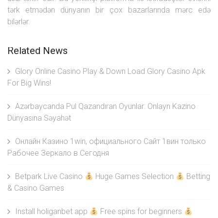
tərk etmədən dünyanın bir çox bazarlarında mərc edə
bilərlər.
Related News
Glory Online Casino Play & Down Load Glory Casino Apk
For Big Wins!
Azərbaycanda Pul Qazandıran Oyunlar: Onlayn Kazino
Dünyasına Səyahət
Онлайн Казино 1win, официального Сайт 1вин только
Рабочее Зеркало в Сегодня
Betpark Live Casino
Huge Games Selection
Betting
& Casino Games
Install holiganbet app
Free spins for beginners