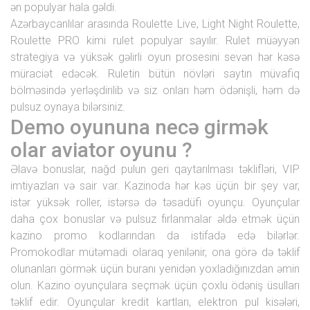
ən populyar hala gəldi.
Azərbaycanlılar arasında Roulette Live, Light Night Roulette,
Roulette PRO kimi rulet populyar sayılır. Rulet müəyyən
strategiya və yüksək gəlirli oyun prosesini sevən hər kəsə
müraciət edəcək. Ruletin bütün növləri saytın müvafiq
bölməsində yerləşdirilib və siz onları həm ödənişli, həm də
pulsuz oynaya bilərsiniz.
Demo oyununa necə girmək
olar aviator oyunu ?
Əlavə bonuslar, nağd pulun geri qaytarılması təklifləri, VIP
imtiyazları və sair var. Kazinoda hər kəs üçün bir şey var,
istər yüksək roller, istərsə də təsadüfi oyunçu. Oyunçular
daha çox bonuslar və pulsuz fırlanmalar əldə etmək üçün
kazino promo kodlarından da istifadə edə bilərlər.
Promokodlar mütəmadi olaraq yenilənir, ona görə də təklif
olunanları görmək üçün buranı yenidən yoxladığınızdan əmin
olun. Kazino oyunçulara seçmək üçün çoxlu ödəniş üsulları
təklif edir. Oyunçular kredit kartları, elektron pul kisələri,