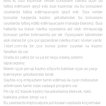
Belə ki, bəzi kazinolar verilən bonusların ruletka üçün də
tətbiq edilməsini qeyd edir, bəzi kazinolar isə bu bonusların
oyunlarda tətbiq edilməyəcəyini qeyd edir. Sizə verilən
bonuslar haqqında kazino şirkətlərindən bu bonusların
oyunlarda tətbiq edilib edilməyəcəyini maraqla bilərsiniz. Bəzi
hallarda isə bunun ruletka oyunlarına aid olub olmayacağı
bonusun şərtləri bölməsində yer alır. Oyunçuların təbiətindən
asılı olaraq bir çox pul qazandıran ruletka mərc növləri vardır.
1xbet.com-da bir çox bonus poker oyunları və kazino
fanatları da var.
Orada siz yalnız bir və ya bir neçə ödəniş sistemi
tapacaqsınız.
Mənim üçün pin-up kazino eSports bahisləri üçün ən yaxşı
bukmeyker şirkətlərindən biridir.
Saytda xoş imtiyazların təmin edilməsi ilə oyun statusunun
artırılmasını təmin edən sədaqət proqramı var.
Pin Up AZ klassik kazino həvəskarlarına blekcek, rulet,
bakkara, poker, binqo və s.
Bu yaxınlarda kriptovalyuta pul kisələri vasitəsilə köçürmələr