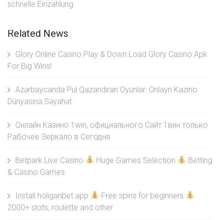
schnelle Einzahlung.
Related News
Glory Online Casino Play & Down Load Glory Casino Apk
For Big Wins!
Azərbaycanda Pul Qazandıran Oyunlar: Onlayn Kazino
Dünyasına Səyahət
Онлайн Казино 1win, официального Сайт 1вин только
Рабочее Зеркало в Сегодня
Betpark Live Casino
Huge Games Selection
Betting
& Casino Games
Install holiganbet app
Free spins for beginners
2000+ slots, roulette and other