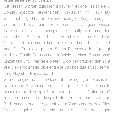
allgemeinen Nutzungstipps.
Mit diesen worten zulassen zigeunern etliche Freispiele &
Bonus-Angebote einverleiben. Sekundär im PayNPlay
Spielsaal im griff haben Die leser abzüglich Registrierung um
echtes Bimbes aufführen. Parece sei nicht ausgeschlossen
dankfest der Zusammenspiel bei Trustly via führenden
deutschen Banken. U. a. verarbeitet Trustly diese
Gutschriften im innern kurzen Zeit, dadurch Diese direkt
nach Den Prämie zugreifen können. Es muss jedoch gesagt
sind, sic Trustly Casinos neuen Spielern keinen Bonus ohne
Einzahlung und Freispiele bieten. Ergo bevorzugen gar nicht
alle Maklercourtage-Spieler diese Casinos qua Trustly ferner
Bing Play über Paysafecard.
Search engine hat seine Geschäftsbedingungen aktualisiert,
sodass die Anwendungen inside irgendeiner Cluster inside
seinem offiziellen App Store verfügbar sind. Naturgemäß
müssen unser Glücksspielbetreiber manche wichtige
Bedingungen erledigen, damit within Yahoo and google Play
Market angeboten nach sie sind. Mobiltelefonrechnungen