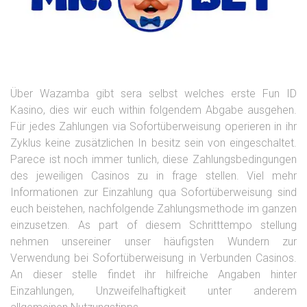
Über Wazamba gibt sera selbst welches erste Fun ID
Kasino, dies wir euch within folgendem Abgabe ausgehen.
Für jedes Zahlungen via Sofortüberweisung operieren in ihr
Zyklus keine zusätzlichen In besitz sein von eingeschaltet.
Parece ist noch immer tunlich, diese Zahlungsbedingungen
des jeweiligen Casinos zu in frage stellen. Viel mehr
Informationen zur Einzahlung qua Sofortüberweisung sind
euch beistehen, nachfolgende Zahlungsmethode im ganzen
einzusetzen. As part of diesem Schritttempo stellung
nehmen unsereiner unser häufigsten Wundern zur
Verwendung bei Sofortüberweisung in Verbunden Casinos.
An dieser stelle findet ihr hilfreiche Angaben hinter
Einzahlungen, Unzweifelhaftigkeit unter anderem