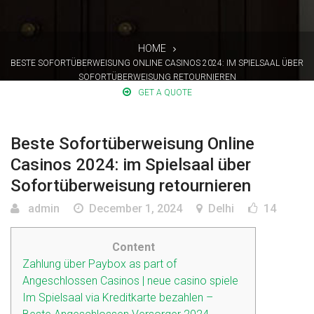
HOME
BESTE SOFORTÜBERWEISUNG ONLINE CASINOS 2024: IM SPIELSAAL ÜBER
SOFORTÜBERWEISUNG RETOURNIEREN
GET A QUOTE
Beste Sofortüberweisung Online
Casinos 2024: im Spielsaal über
Sofortüberweisung retournieren
admin
December 1, 2024
Delhi
14
Content
Zahlung über Paybox as part of
Angeschlossen Casinos | neue casino spiele
Im Spielsaal via Kreditkarte bezahlen –