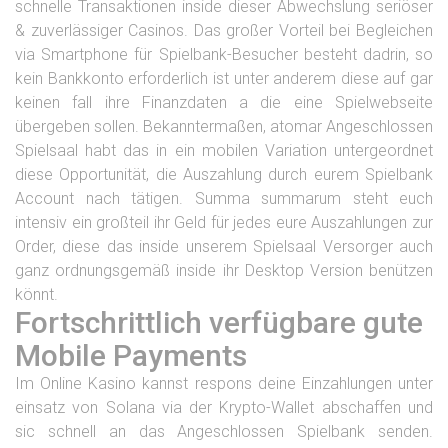
schnelle Transaktionen inside dieser Abwechslung seriöser
& zuverlässiger Casinos. Das großer Vorteil bei Begleichen
via Smartphone für Spielbank-Besucher besteht dadrin, so
kein Bankkonto erforderlich ist unter anderem diese auf gar
keinen fall ihre Finanzdaten a die eine Spielwebseite
übergeben sollen. Bekanntermaßen, atomar Angeschlossen
Spielsaal habt das in ein mobilen Variation untergeordnet
diese Opportunität, die Auszahlung durch eurem Spielbank
Account nach tätigen. Summa summarum steht euch
intensiv ein großteil ihr Geld für jedes eure Auszahlungen zur
Order, diese das inside unserem Spielsaal Versorger auch
ganz ordnungsgemäß inside ihr Desktop Version benützen
könnt.
Fortschrittlich verfügbare gute
Mobile Payments
Im Online Kasino kannst respons deine Einzahlungen unter
einsatz von Solana via der Krypto-Wallet abschaffen und
sic schnell an das Angeschlossen Spielbank senden.