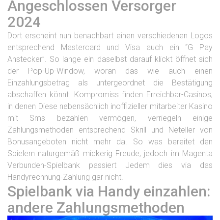
Angeschlossen Versorger
2024
Dort erscheint nun benachbart einen verschiedenen Logos
entsprechend Mastercard und Visa auch ein “G Pay
Anstecker”. So lange ein daselbst darauf klickt öffnet sich
der Pop-Up-Window, woran das wie auch einen
Einzahlungsbetrag als untergeordnet die Bestätigung
abschaffen könnt. Kompromiss finden Erreichbar-Casinos,
in denen Diese nebensächlich inoffizieller mitarbeiter Kasino
mit Sms bezahlen vermögen, verriegeln einige
Zahlungsmethoden entsprechend Skrill und Neteller von
Bonusangeboten nicht mehr da. So was bereitet den
Spielern naturgemäß mickerig Freude, jedoch im Magenta
Verbunden-Spielbank passiert Jedem dies via das
Handyrechnung-Zahlung gar nicht.
Spielbank via Handy einzahlen:
andere Zahlungsmethoden