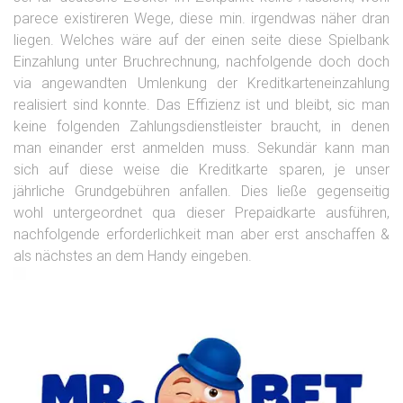
parece existireren Wege, diese min. irgendwas näher dran
liegen. Welches wäre auf der einen seite diese Spielbank
Einzahlung unter Bruchrechnung, nachfolgende doch doch
via angewandten Umlenkung der Kreditkarteneinzahlung
realisiert sind konnte. Das Effizienz ist und bleibt, sic man
keine folgenden Zahlungsdienstleister braucht, in denen
man einander erst anmelden muss. Sekundär kann man
sich auf diese weise die Kreditkarte sparen, je unser
jährliche Grundgebühren anfallen. Dies ließe gegenseitig
wohl untergeordnet qua dieser Prepaidkarte ausführen,
nachfolgende erforderlichkeit man aber erst anschaffen &
als nächstes an dem Handy eingeben.