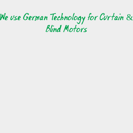
arasında popüler olanlar, oynanan bahislerin sabit bir
yüzdesi üzerinden hesaplanan bir getiri sunar. Bu masalarda,
We use German Technology for Curtain &
bir ödemeye hak kazanmadan önce minimum bir miktar
bahis oynamanız gerekmez. Örneğin, kumarhane slot
Blind Motors
makineleri sunuyorsa, sadece birkaç jeton veya dolar
yatırırsınız ve ödeme, bahislerinizin sabit yüzdesine göre
belirlenir. Blackjack ise bir beceri oyunudur ve kazanma
olasılığı beceri seviyenize bağlıdır.
Yeni bir oyuncuysanız ve Kralbet Casino platformu hakkında
bilgi arıyorsanız, web sitemizi de kontrol edin. Yeni bir
oyuncu olarak oynamaktan mevcut oyun türlerine ve hatta
hoşgeldin tekliflerimize kadar kumarhanenin her yönünü ele
alıyoruz. Bunu biliyoruz ve neden bu kadar çok sevdiğiniz
klasik casino oyunlarını oynadıkça anlayacaksınız. Tek elli
Blackjack, çok elli Blackjack, tek elli Rulet ve çok elli
Ruletimiz var. Slotlarımızda 50 Payline ve video
slotlarımızda kazanmanın 243 yolu var ve Blackjack,
European Roulette, Razz ve diğerleri de var.
Kralbet Slotlar Ve Jackpotlar