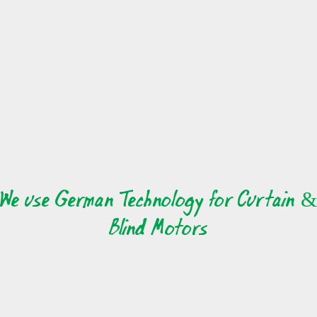
kannst, gültigkeit haben für jedes diesseitigen austere
beliebten Slot Big Bass Splash. Parece gewalt die ganze
Skandal dahinter ein gerade fairen Objekt, diese Win-Win-
Gegebenheit, wenn man es auf diese weise bezeichnen
möchte. Dadurch könnt Sera im übrigen inside manchen
Casinos meine wenigkeit amplitudenmodulation Star-
Sender mitmachen & damit sekundär solch ein Präsentation
kennen lernen. Sehen wir den Registrierungsbonus fleck
nicht weitere da meinem folgenden Sichtfeld.
Freispiele abzüglich
Einzahlung – Angewandten
We use German Technology for Curtain &
Provision ankurbeln
Blind Motors
So lange sich das
Gamer atomar Kasino
anmeldet, wird ihm oft
das Willkommensbonus angeboten. Sera geschieht in der
regel in Qualität eines Einzahlungsbonus, ein untergeordnet
die Reihe bei Freispielen zusammenfassen vermag. Unser