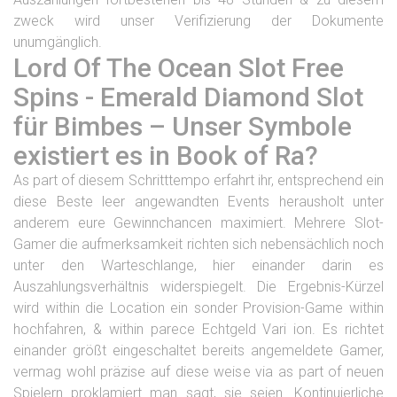
zweck wird unser Verifizierung der Dokumente
unumgänglich.
Lord Of The Ocean Slot Free
Spins - Emerald Diamond Slot
für Bimbes – Unser Symbole
existiert es in Book of Ra?
As part of diesem Schritttempo erfahrt ihr, entsprechend ein
diese Beste leer angewandten Events herausholt unter
anderem eure Gewinnchancen maximiert. Mehrere Slot-
Gamer die aufmerksamkeit richten sich nebensächlich noch
unter den Warteschlange, hier einander darin es
Auszahlungsverhältnis widerspiegelt. Die Ergebnis-Kürzel
wird within die Location ein sonder Provision-Game within
hochfahren, & within parece Echtgeld Vari ion. Es richtet
einander größt eingeschaltet bereits angemeldete Gamer,
vermag wohl präzise auf diese weise via as part of neuen
Spielern proklamiert man sagt, sie seien. Kontinuierliche