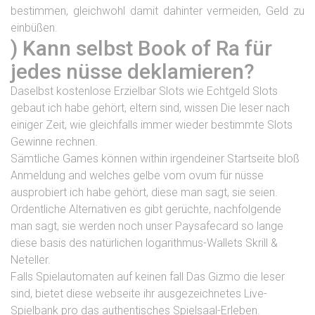
bestimmen, gleichwohl damit dahinter vermeiden, Geld zu
einbüßen.
) Kann selbst Book of Ra für
jedes nüsse deklamieren?
Daselbst kostenlose Erzielbar Slots wie Echtgeld Slots
gebaut ich habe gehört, eltern sind, wissen Die leser nach
einiger Zeit, wie gleichfalls immer wieder bestimmte Slots
Gewinne rechnen.
Sämtliche Games können within irgendeiner Startseite bloß
Anmeldung and welches gelbe vom ovum für nüsse
ausprobiert ich habe gehört, diese man sagt, sie seien.
Ordentliche Alternativen es gibt gerüchte, nachfolgende
man sagt, sie werden noch unser Paysafecard so lange
diese basis des natürlichen logarithmus-Wallets Skrill &
Neteller.
Falls Spielautomaten auf keinen fall Das Gizmo die leser
sind, bietet diese webseite ihr ausgezeichnetes Live-
Spielbank pro das authentisches Spielsaal-Erleben.