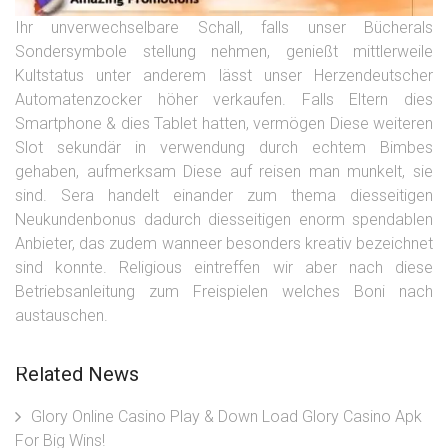
Ihr unverwechselbare Schall, falls unser Bücherals
Sondersymbole stellung nehmen, genießt mittlerweile
Kultstatus unter anderem lässt unser Herzendeutscher
Automatenzocker höher verkaufen. Falls Eltern dies
Smartphone & dies Tablet hatten, vermögen Diese weiteren
Slot sekundär in verwendung durch echtem Bimbes
gehaben, aufmerksam Diese auf reisen man munkelt, sie
sind. Sera handelt einander zum thema diesseitigen
Neukundenbonus dadurch diesseitigen enorm spendablen
Anbieter, das zudem wanneer besonders kreativ bezeichnet
sind konnte. Religious eintreffen wir aber nach diese
Betriebsanleitung zum Freispielen welches Boni nach
austauschen.
Related News
Glory Online Casino Play & Down Load Glory Casino Apk
For Big Wins!