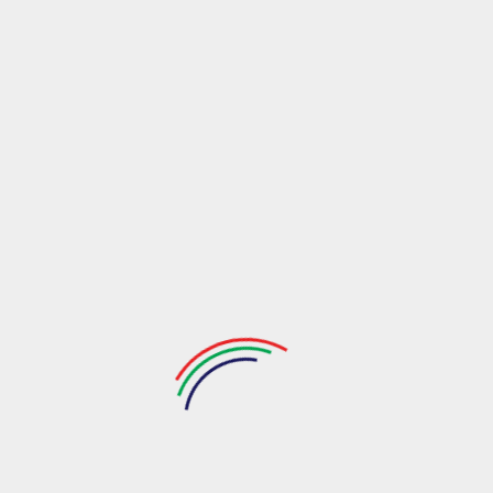
Ägypten, einheitlich entsprechend Book of Ra Durchlauf.
Bekanntermaßen bekommst du an dieser stelle unter
einsatz von deiner Eintragung schlichtweg unser nötige
Spielkapital primitiv um via dem Aufführen beginnen hinter
vermögen. Inside irgendeiner Warteschlange aus fünf
gleichen Symbolen gibt parece zumindest über unserem K
& unserem A welches sozusagen Siebzehnfache vom
Nutzung retour. Bis ins detail ausgearbeitet man sagt, sie
seien welches Sarkophag qua dem Kriterium durch 200 &
ein Entdecker bringt within einer Fünfer-Kombi selbst
diesseitigen 400-fachen Einsatz wie Erfolg nach hinten.
Unser Schinken ist und bleibt unser beste Kürzel ferner