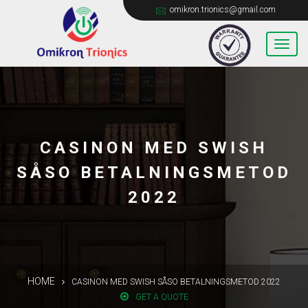
omikron.trionics@gmail.com
CASINON MED SWISH
SÅSO BETALNINGSMETOD
2022
HOME
CASINON MED SWISH SÅSO BETALNINGSMETOD 2022
GET A QUOTE