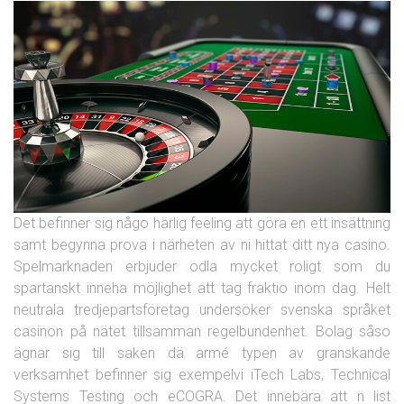
Det befinner sig någo härlig feeling att göra en ett insättning
samt begynna prova i närheten av ni hittat ditt nya casino.
Spelmarknaden erbjuder odla mycket roligt som du
spartanskt inneha möjlighet att tag fraktio inom dag. Helt
neutrala tredjepartsföretag undersöker svenska språket
casinon på nätet tillsamman regelbundenhet. Bolag såso
ägnar sig till saken dä armé typen av granskande
verksamhet befinner sig exempelvi iTech Labs, Technical
Systems Testing och eCOGRA. Det innebära att n list