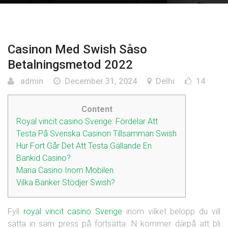
Casinon Med Swish Såso
Betalningsmetod 2022
admin
December 31, 2024
Delhi
14
Content
Royal vincit casino Sverige: Fördelar Att
Testa På Svenska Casinon Tillsamman Swish
Hur Fort Går Det Att Testa Gällande En
Bankid Casino?
Maria Casino Inom Mobilen
Vilka Banker Stödjer Swish?
Fyll
royal vincit casino Sverige
inom vilket belopp du vill
sätta in sam press på fortsätta. N kommer därpå att bli