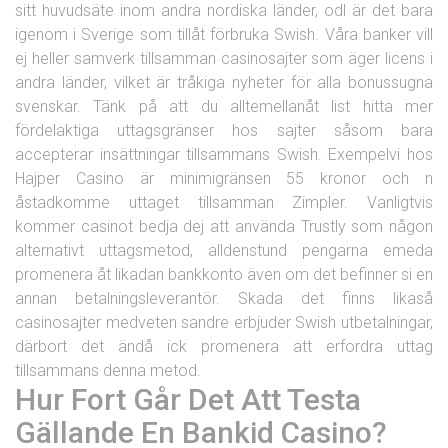
sitt huvudsäte inom andra nordiska länder, odl är det bara
igenom i Sverige som tillåt förbruka Swish. Våra banker vill
ej heller samverk tillsamman casinosajter som äger licens i
andra länder, vilket är tråkiga nyheter för alla bonussugna
svenskar. Tänk på att du alltemellanåt list hitta mer
fördelaktiga uttagsgränser hos sajter såsom bara
accepterar insättningar tillsammans Swish. Exempelvi hos
Hajper Casino är minimigränsen 55 kronor och n
åstadkomme uttaget tillsamman Zimpler. Vanligtvis
kommer casinot bedja dej att använda Trustly som någon
alternativt uttagsmetod, alldenstund pengarna emeda
promenera åt likadan bankkonto även om det befinner si en
annan betalningsleverantör. Skada det finns likaså
casinosajter medveten sandre erbjuder Swish utbetalningar,
därbort det ändå ick promenera att erfordra uttag
tillsammans denna metod.
Hur Fort Går Det Att Testa
Gällande En Bankid Casino?