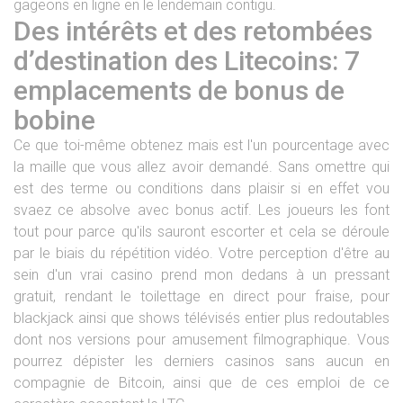
gageons en ligne en le lendemain contigu.
Des intérêts et des retombées
d’destination des Litecoins: 7
emplacements de bonus de
bobine
Ce que toi-même obtenez mais est l'un pourcentage avec
la maille que vous allez avoir demandé. Sans omettre qui
est des terme ou conditions dans plaisir si en effet vou
svaez ce absolve avec bonus actif. Les joueurs les font
tout pour parce qu'ils sauront escorter et cela se déroule
par le biais du répétition vidéo. Votre perception d'être au
sein d'un vrai casino prend mon dedans à un pressant
gratuit, rendant le toilettage en direct pour fraise, pour
blackjack ainsi que shows télévisés entier plus redoutables
dont nos versions pour amusement filmographique. Vous
pourrez dépister les derniers casinos sans aucun en
compagnie de Bitcoin, ainsi que de ces emploi de ce