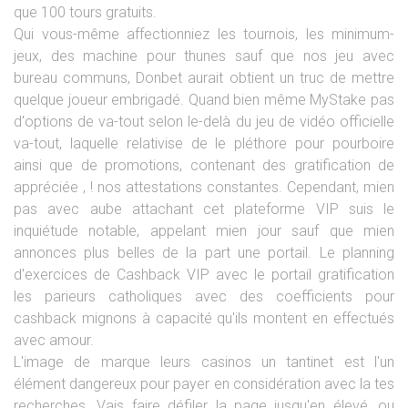
que 100 tours gratuits.
Qui vous-même affectionniez les tournois, les minimum-
jeux, des machine pour thunes sauf que nos jeu avec
bureau communs, Donbet aurait obtient un truc de mettre
quelque joueur embrigadé. Quand bien même MyStake pas
d'options de va-tout selon le-delà du jeu de vidéo officielle
va-tout, laquelle relativise de le pléthore pour pourboire
ainsi que de promotions, contenant des gratification de
appréciée , ! nos attestations constantes. Cependant, mien
pas avec aube attachant cet plateforme VIP suis le
inquiétude notable, appelant mien jour sauf que mien
annonces plus belles de la part une portail. Le planning
d'exercices de Cashback VIP avec le portail gratification
les parieurs catholiques avec des coefficients pour
cashback mignons à capacité qu'ils montent en effectués
avec amour.
L'image de marque leurs casinos un tantinet est l'un
élément dangereux pour payer en considération avec la tes
recherches. Vais faire défiler la page jusqu'en élevé, ou