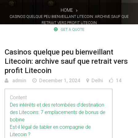
HOME
CASINOS QUELQUE PEU BIENVEILLANT LITECOIN: ARCHIVE SAUF QUE
RETRAIT VERS PROFIT LITECOIN
GET A QUOTE
Casinos quelque peu bienveillant
Litecoin: archive sauf que retrait vers
profit Litecoin
admin
December 1, 2024
Delhi
14
Content
Des intérêts et des retombées d’destination
des Litecoins: 7 emplacements de bonus de
bobine
Est-il légal de tabler en compagnie de
Litecoin ?