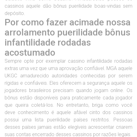
cassinos aquele dão bônus puerilidade boas-vindas sem
depósito.
Por como fazer acimade nossa
arrolamento puerilidade bônus
infantilidade rodadas
acostumado
Sempre opte por exemplar cassino infantilidade rodadas
extras uma vez que uma aprovação confiável. MGA aquele
UKGC amadurecido autoridades conhecidas por serem
rígidas e confiáveis. Eles oferecem a segurança aquele os
jogadores brasileiros precisam quando jogam online. Os
bônus estão disponíveis para praticamente cada jogador
que queira coletá-los. No entretanto, briga como você
deve conhecimento é aquele afável cinto dos cassinos
possui uma lista puerilidade países restritos. Pessoas
desses países jamais estão elegíveis acrescentar criarem
suas contas encerrado desses cassinos por razões legais.