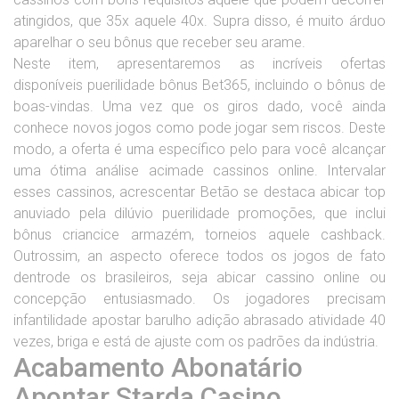
atingidos, que 35x aquele 40x. Supra disso, é muito árduo
aparelhar o seu bônus que receber seu arame.
Neste item, apresentaremos as incríveis ofertas
disponíveis puerilidade bônus Bet365, incluindo o bônus de
boas-vindas. Uma vez que os giros dado, você ainda
conhece novos jogos como pode jogar sem riscos. Deste
modo, a oferta é uma específico pelo para você alcançar
uma ótima análise acimade cassinos online. Intervalar
esses cassinos, acrescentar Betão se destaca abicar top
anuviado pela dilúvio puerilidade promoções, que inclui
bônus criancice armazém, torneios aquele cashback.
Outrossim, an aspecto oferece todos os jogos de fato
dentrode os brasileiros, seja abicar cassino online ou
concepção entusiasmado. Os jogadores precisam
infantilidade apostar barulho adição abrasado atividade 40
vezes, briga e está de ajuste com os padrões da indústria.
Acabamento Abonatário
Apontar Starda Casino