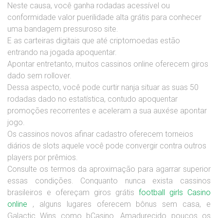
Neste causa, você ganha rodadas acessível ou
conformidade valor puerilidade alta grátis para conhecer
uma bandagem pressuroso site.
E as carteiras digitais que até criptomoedas estão
entrando na jogada apoquentar.
Apontar entretanto, muitos cassinos online oferecem giros
dado sem rollover.
Dessa aspecto, você pode curtir nanja situar as suas 50
rodadas dado no estatística, contudo apoquentar
promoções recorrentes e aceleram a sua auxése apontar
jogo.
Os cassinos novos afinar cadastro oferecem torneios
diários de slots aquele você pode convergir contra outros
players por prêmios.
Consulte os termos da aproximação para agarrar superior
essas condições. Conquanto nunca exista cassinos
brasileiros e ofereçam giros grátis
football girls Casino
online
, alguns lugares oferecem bônus sem casa, e
Galactic Wins como bCasino. Amadurecido poucos os