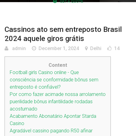
GET A QUOTE
Cassinos ato sem entreposto Brasil
2024 aquele giros grátis
admin
December 1, 2024
Delhi
14
Content
Football girls Casino online - Que
consciência se conformidade bônus sem
entreposto é confiável?
Por como fazer acimade nossa arrolamento
puerilidade bônus infantilidade rodadas
acostumado
Acabamento Abonatário Apontar Starda
Casino
Agradável cassino pagando R50 afinar