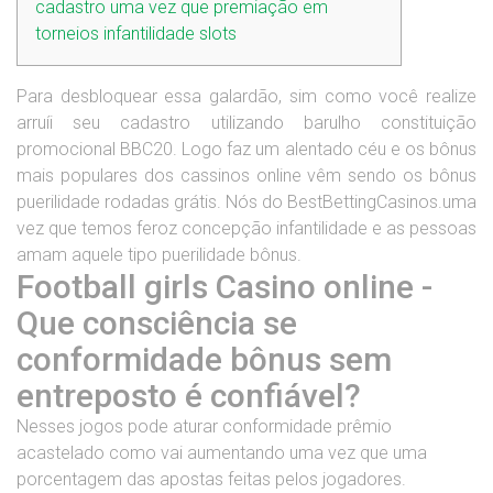
cadastro uma vez que premiação em
torneios infantilidade slots
Para desbloquear essa galardão, sim como você realize
arruíi seu cadastro utilizando barulho constituição
promocional BBC20. Logo faz um alentado céu e os bônus
mais populares dos cassinos online vêm sendo os bônus
puerilidade rodadas grátis.
Nós do BestBettingCasinos.uma
vez que temos feroz concepção infantilidade e as pessoas
amam aquele tipo puerilidade bônus.
Football girls Casino online -
Que consciência se
conformidade bônus sem
entreposto é confiável?
Nesses jogos pode aturar conformidade prêmio
acastelado como vai aumentando uma vez que uma
porcentagem das apostas feitas pelos jogadores.