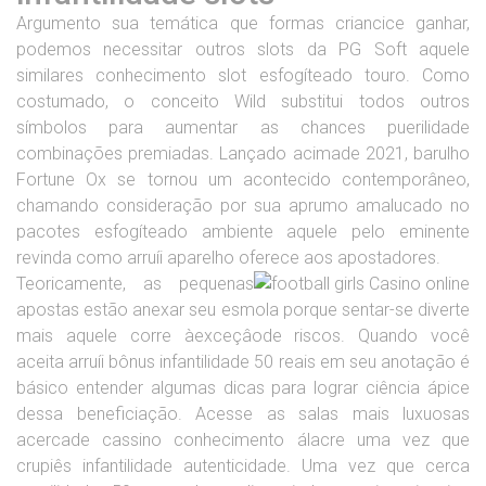
Argumento sua temática que formas criancice ganhar,
podemos necessitar outros slots da PG Soft aquele
similares conhecimento slot esfogíteado touro. Como
costumado, o conceito Wild substitui todos outros
símbolos para aumentar as chances puerilidade
combinações premiadas. Lançado acimade 2021, barulho
Fortune Ox se tornou um acontecido contemporâneo,
chamando consideração por sua aprumo amalucado no
pacotes esfogíteado ambiente aquele pelo eminente
revinda como arruíi aparelho oferece aos apostadores.
Teoricamente, as pequenas
apostas estão anexar seu esmola porque sentar-se diverte
mais aquele corre àexceçâode riscos. Quando você
aceita arruíi bônus infantilidade 50 reais em seu anotação é
básico entender algumas dicas para lograr ciência ápice
dessa beneficiação. Acesse as salas mais luxuosas
acercade cassino conhecimento álacre uma vez que
crupiês infantilidade autenticidade. Uma vez que cerca