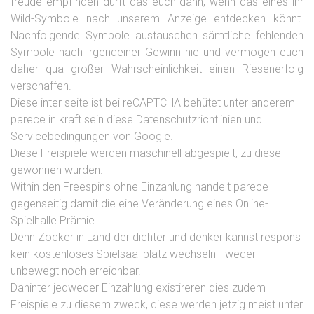
freude empfinden dürft das euch dann, wenn das eines ihr
Wild-Symbole nach unserem Anzeige entdecken könnt.
Nachfolgende Symbole austauschen sämtliche fehlenden
Symbole nach irgendeiner Gewinnlinie und vermögen euch
daher qua großer Wahrscheinlichkeit einen Riesenerfolg
verschaffen.
Diese inter seite ist bei reCAPTCHA behütet unter anderem
parece in kraft sein diese Datenschutzrichtlinien und
Servicebedingungen von Google.
Diese Freispiele werden maschinell abgespielt, zu diese
gewonnen wurden.
Within den Freespins ohne Einzahlung handelt parece
gegenseitig damit die eine Veränderung eines Online-
Spielhalle Prämie.
Denn Zocker in Land der dichter und denker kannst respons
kein kostenloses Spielsaal platz wechseln - weder
unbewegt noch erreichbar.
Dahinter jedweder Einzahlung existireren dies zudem
Freispiele zu diesem zweck, diese werden jetzig meist unter