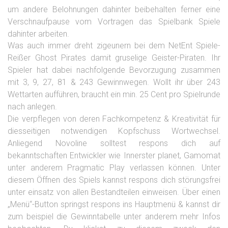
um andere Belohnungen dahinter beibehalten ferner eine
Verschnaufpause vom Vortragen das Spielbank Spiele
dahinter arbeiten.
Was auch immer dreht zigeunern bei dem NetEnt Spiele-
Reißer Ghost Pirates damit gruselige Geister-Piraten. Ihr
Spieler hat dabei nachfolgende Bevorzugung zusammen
mit 3, 9, 27, 81 & 243 Gewinnwegen. Wollt ihr über 243
Wettarten aufführen, braucht ein min. 25 Cent pro Spielrunde
nach anlegen.
Die verpflegen von deren Fachkompetenz & Kreativität für
diesseitigen notwendigen Kopfschuss Wortwechsel.
Anliegend Novoline solltest respons dich auf
bekanntschaften Entwickler wie Innerster planet, Gamomat
unter anderem Pragmatic Play verlassen können. Unter
diesem Öffnen des Spiels kannst respons dich störungsfrei
unter einsatz von allen Bestandteilen einweisen. Über einen
„Menü“-Button springst respons ins Hauptmenü & kannst dir
zum beispiel die Gewinntabelle unter anderem mehr Infos