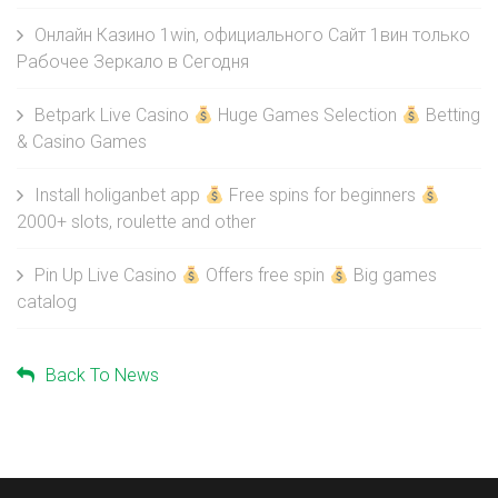
Онлайн Казино 1win, официального Сайт 1вин только
Рабочее Зеркало в Сегодня
Betpark Live Casino
Huge Games Selection
Betting
& Casino Games
Install holiganbet app
Free spins for beginners
2000+ slots, roulette and other
Pin Up Live Casino
Offers free spin
Big games
catalog
Back To News