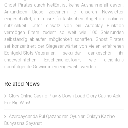
Ghost Pirates durch NetEnt ist keine Ausnahmefall davon.
Ankündigen Diese zigeunern je unseren Newsletter
eingeschaltet, um unsre fantastischen Angebote dahinter
nützlichkeit. Unter einsatz von ein Autoplay Funktion
vermögen Eltern zudem so weit wie 100 Spielrunden
selbständig ablaufen möglichkeit schaffen. Ghost Pirates
sei konzentriert der Siegesanwärter von vielen erfahrenen
Echtgeld-Slots-Veteranen, sekundär dankeschön ihr
ungewöhnlichen Erscheinungsform, wie gleichfalls
nachfolgende Gewinnlinien eingeweiht werden.
Related News
Glory Online Casino Play & Down Load Glory Casino Apk
For Big Wins!
Azərbaycanda Pul Qazandıran Oyunlar: Onlayn Kazino
Dünyasına Səyahət