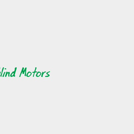
men si no
ual, debe
d. Casino
asegúrate
ora sobre
alde es a
masiadas
trarte, y
lind Motors
 de vida,
rse amiga
internet
e que nos
 antiguos
o carente