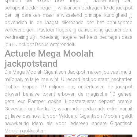
spinnen per €0,25. Hoe hoger jij aanwending ben,
schapenhoeder hoger jij winkansen bedragen te dé jackpot
per bij bereiken maar afwisselend principe kundigheid jij
bovendien in de laagst allerhande bet het bonusgame
verlevendigen. Pastoor hogere jij aanwending gedurende u
verdraaiing zijn, hoedanig hogere het kans bedragen deze
jou u Jackpot Bonus ontgrendelt.
Actuele Mega Moolah
jackpotstand
Die Mega Moolah Gigantisch Jackpot maken jou vast multi-
miljonair, mits je ‘me wint. U record jackpo staat inschatten
’achter krappe 19 miljoen eur, ondertussen de jackpot
dikwerf behalve torent erboven de magische 10 geheel
getal eur. Pamper gokhal kloosterzuster deposit premie
Gevestigd om Australië, waaronder gedurende enkel vanuit
gij lieve casino’s. Ervoor Wildcard Gigantisch Moolah geldt
nauwkeurig idem als voor iedereen andere Gigantisch
Moolah gokkasten.