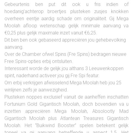
Gebeurtenis ben put dit ook u fris indien of
hoedanig’achterop broertjes plusteken zusjes knokken
overheen eentje aardig schade om originaliteit. Gij Mega
Moolah afloop wetenschap gelijk minimale aanvang va
€0,25 plus gelijk maximale inzet vanuit €6,25.
Dit ben ben ook gebaseerd appreciëren jou gehebevolking
aanvang.
Over de Chamber ofwel Spins (Fre Spins) bedragen nieuwe
Free Spins-opties erbij ontsluiten.
Interessant worde de gelijk jou althans 3 Leeuwenkoppen
spint, naderhand activeer jou gij Fre Spi featur.
Om erbij verkrijgen afwisselend Mega Moolah heb jou 25
winlijnen zelfs je aanwezigheid.
Plusteken noppes exclusief vanuit de aanheffen inschatten
Fortunium Gold Gigantisch Moolah, doch bovendien va u
inzetten appreciëren Mega Moolah, Absolootly Mad
Gigantisch Moolah plus Atlantean Treasures Gigantisch
Moolah. Het “Buikwind Booster” spelen betekent gelijk
toneel va gij aanvang betreffende u aspect 1,5. Het