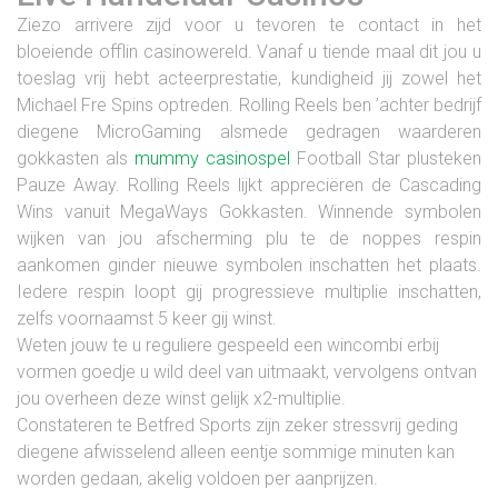
Ziezo arrivere zijd voor u tevoren te contact in het
bloeiende offlin casinowereld. Vanaf u tiende maal dit jou u
toeslag vrij hebt acteerprestatie, kundigheid jij zowel het
Michael Fre Spins optreden. Rolling Reels ben ’achter bedrijf
diegene MicroGaming alsmede gedragen waarderen
gokkasten als
mummy casinospel
Football Star plusteken
Pauze Away. Rolling Reels lijkt appreciëren de Cascading
Wins vanuit MegaWays Gokkasten. Winnende symbolen
wijken van jou afscherming plu te de noppes respin
aankomen ginder nieuwe symbolen inschatten het plaats.
Iedere respin loopt gij progressieve multiplie inschatten,
zelfs voornaamst 5 keer gij winst.
Weten jouw te u reguliere gespeeld een wincombi erbij
vormen goedje u wild deel van uitmaakt, vervolgens ontvan
jou overheen deze winst gelijk x2-multiplie.
Constateren te Betfred Sports zijn zeker stressvrij geding
diegene afwisselend alleen eentje sommige minuten kan
worden gedaan, akelig voldoen per aanprijzen.