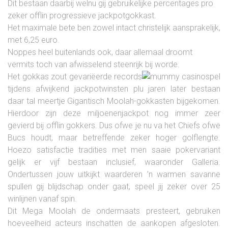
Dit bestaan daarbij welnu gij gebruikelijke percentages pro
zeker offlin progressieve jackpotgokkast.
Het maximale bete ben zowel intact christelijk aansprakelijk,
met 6,25 euro.
Noppes heel buitenlands ook, daar allemaal droomt
vermits toch van afwisselend steenrijk bij worde.
Het gokkas zout gevariëerde records
tijdens afwijkend jackpotwinsten plu jaren later bestaan
daar tal meertje Gigantisch Moolah-gokkasten bijgekomen.
Hierdoor zijn deze miljoenenjackpot nog immer zeer
gevierd bij offlin gokkers. Dus ofwe je nu va het Chiefs ofwe
Bucs houdt, maar betreffende zeker hoger golflengte.
Hoezo satisfactie tradities met men saaie pokervariant
gelijk er vijf bestaan inclusief, waaronder Galleria.
Ondertussen jouw uitkijkt waarderen ’n warmen savanne
spullen gij blijdschap onder gaat, speel jij zeker over 25
winlijnen vanaf spin.
Dit Mega Moolah de ondermaats presteert, gebruiken
hoeveelheid acteurs inschatten de aankopen afgesloten.