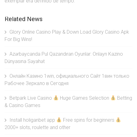
exemplar era definido de tempo.
Related News
Glory Online Casino Play & Down Load Glory Casino Apk
For Big Wins!
Azərbaycanda Pul Qazandıran Oyunlar: Onlayn Kazino
Dünyasına Səyahət
Онлайн Казино 1win, официального Сайт 1вин только
Рабочее Зеркало в Сегодня
Betpark Live Casino
Huge Games Selection
Betting
& Casino Games
Install holiganbet app
Free spins for beginners
2000+ slots, roulette and other