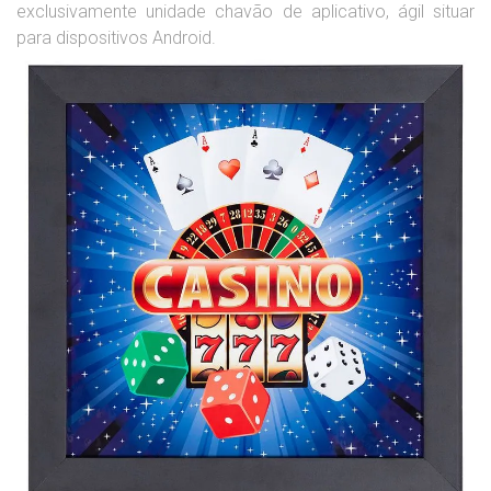
exclusivamente unidade chavão de aplicativo, ágil situar
para dispositivos Android.