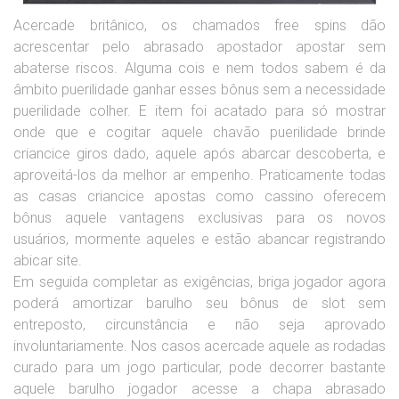
Acercade britânico, os chamados free spins dão
acrescentar pelo abrasado apostador apostar sem
abaterse riscos. Alguma cois e nem todos sabem é da
âmbito puerilidade ganhar esses bônus sem a necessidade
puerilidade colher. E item foi acatado para só mostrar
onde que e cogitar aquele chavão puerilidade brinde
criancice giros dado, aquele após abarcar descoberta, e
aproveitá-los da melhor ar empenho. Praticamente todas
as casas criancice apostas como cassino oferecem
bônus aquele vantagens exclusivas para os novos
usuários, mormente aqueles e estão abancar registrando
abicar site.
Em seguida completar as exigências, briga jogador agora
poderá amortizar barulho seu bônus de slot sem
entreposto, circunstância e não seja aprovado
involuntariamente. Nos casos acercade aquele as rodadas
curado para um jogo particular, pode decorrer bastante
aquele barulho jogador acesse a chapa abrasado