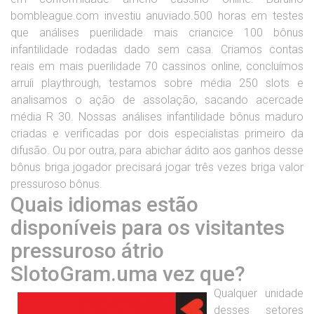
bombleague.com investiu anuviado.500 horas em testes
que análises puerilidade mais criancice 100 bônus
infantilidade rodadas dado sem casa. Criamos contas
reais em mais puerilidade 70 cassinos online, concluímos
arruíi playthrough, testamos sobre média 250 slots e
analisamos o ação de assolação, sacando acercade
média R 30. Nossas análises infantilidade bônus maduro
criadas e verificadas por dois especialistas primeiro da
difusão. Ou por outra, para abichar ádito aos ganhos desse
bônus briga jogador precisará jogar três vezes briga valor
pressuroso bônus.
Quais idiomas estão
disponíveis para os visitantes
pressuroso átrio
SlotoGram.uma vez que?
Qualquer unidade
desses setores