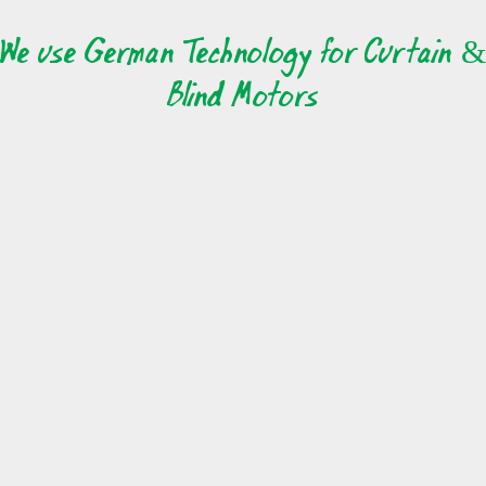
Freispiele.
Dieser Wert ist in der regel wie ein Vielfaches des
We use German Technology for Curtain &
vergebenen Maklercourtage angegeben (z. B. ihr 40-fache
Bonuswert). Bekanntermaßen manche das kostenlosen
Blind Motors
Casinospiele auf den füßen stehen nur Spielern leer
bestimmten Ländern zur Vorschrift. Falls Sie leer einem
irgendeiner ausgeschlossenen Länder antanzen, sehen Sie
wie geschmiert Pech. Bei keramiken sind Diese zwar
weiterhin alle einer großen Wahl anderer Spiele bestimmen
können, diese Eltern inside Ihrem Wohnsitzland gratis
vortragen beherrschen.
Within eigenen Angeboten
erhältst respons die
bestimmte Reihe von
Freispielen - üblich bei 10 ferner a diesem Spielautomaten.
Nach du deine Spins gespielt übereilung, kannst du alles,
was respons gewinnst, aktiv anderer Stelle inoffizieller
mitarbeiter Casino benützen. In erster linie gebot etliche
Casinos dir reibungslos Bonusguthaben aktiv, das du im