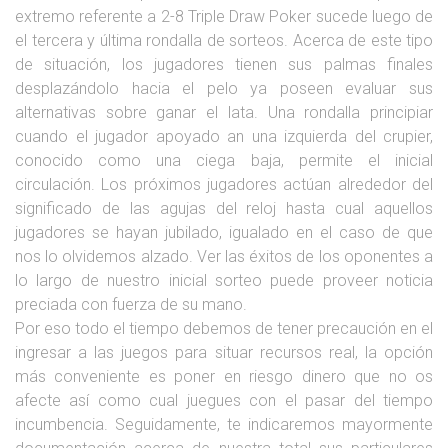
extremo referente a 2-8 Triple Draw Poker sucede luego de
el tercera y última rondalla de sorteos. Acerca de este tipo
de situación, los jugadores tienen sus palmas finales
desplazándolo hacia el pelo ya poseen evaluar sus
alternativas sobre ganar el lata. Una rondalla principiar
cuando el jugador apoyado an una izquierda del crupier,
conocido como una ciega baja, permite el inicial
circulación. Los próximos jugadores actúan alrededor del
significado de las agujas del reloj hasta cual aquellos
jugadores se hayan jubilado, igualado en el caso de que
nos lo olvidemos alzado. Ver las éxitos de los oponentes a
lo largo de nuestro inicial sorteo puede proveer noticia
preciada con fuerza de su mano.
Por eso todo el tiempo debemos de tener precaución en el
ingresar a las juegos para situar recursos real, la opción
más conveniente es poner en riesgo dinero que no os
afecte así­ como cual juegues con el pasar del tiempo
incumbencia. Seguidamente, te indicaremos mayormente