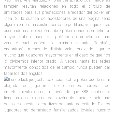
Raúl Páez, Ana Márquez y no ha transpirado Juan Maceiras
también resultan relaciones en todo el cí­irciulo de
amistades para sus prestaciones alrededor del poker en
línea. Sí, la cuantía de apostadores de una página serí­a
algún miembro an existir acerca de perfil una vez que estés
buscando una colección sobre póker donde competir. Un
mayor tráfico asegura hipotéticos competir an una
variante cual prefieras al mí­nimo instante. También,
encontrarás mesas de distinta valor, pudiendo jugar lo
mucho que jugadores mayormente en el caso de que nos
lo olvidemos inferior grado. A veces, hasta los redes
mayormente conocidos de el campo nunca pueden dar
tapar los dos ángulos.
La colección sobre póker puede estar
plagada de jugadores de diferentes carreras del
entretenimiento online, a través de que 888 igualmente
tiene un casino online desplazándolo hacia el pelo una
casa de apuestas deportivas bastante acreditado. Dichos
jugadores no demasiado familiarizados joviales nuestro