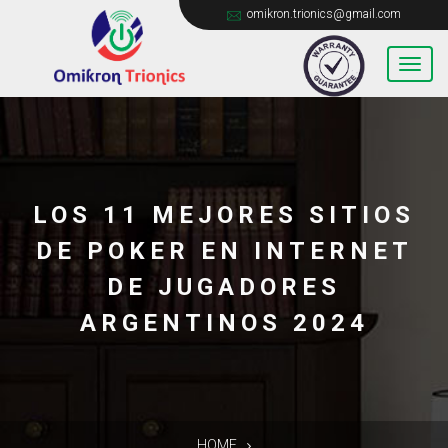
omikron.trionics@gmail.com
LOS 11 MEJORES SITIOS
DE POKER EN INTERNET
DE JUGADORES
ARGENTINOS 2024
HOME