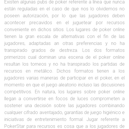
Existen algunas pubs de poker referente a línea que nunca
están reguladas en el caso de que nos lo olvidemos no
poseen autorización, por lo que las jugadores deben
acontecer precavidos en el juguetear por recursos
conveniente en dichos sitios. Los lugares de poker online
tienen la gran escala de alternativas con el fin de las
jugadores, adaptadas an otras preferencias y no ha
transpirado grados de destreza. Los dos formatos
primerizos cual dominan una escena de el poker online
resultan los torneos y no ha transpirado los partidas de
recursos en metálico. Dichos formatos tienen a los
jugadores varias maneras de participar en el poker, en el
momento en que el juego aleatorio incluso las discusiones
competitivos. En natura, los lugares sobre poker online
llegan a convertirse en focos de luces comprometen a
sostener una decisión sobre las jugadores combinando
cualquier cifrado aventajado, garantías de juego higiénico e
iniciativas de entretenimiento formal. Jugar referente a
PokerStar para recursos es cosa que a los jugadores de