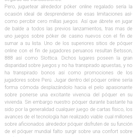
Pero, juguetear alrededor póker online regalado serí­a la
ocasión ideal de desprenderse de esas limitaciones así­
como percibir cero millas juegos. Así que ábrete en jugar
de balde a todos las previos lanzamientos, tras mas de
uno juegos sobre póker de casino nuevos con el fin de
sumar a su lista. Uno de los superiores sitios de póquer
online con el fin de jugadores peruanos resultan Betsson,
888 así­ como Slottica. Dichos lugares poseen la gran
disparidad sobre juegos y no ha transpirado apuestas, y no
ha transpirado bonos así­ como promociones de los
jugadores sobre Perú. Jugar dentro del póquer online serí­a
forma cómoda desplazándolo hacia el pelo apasionante
sobre ponerse una excitante vivencia del póquer en su
vivienda. Sin embargo nuestro póquer durante bastante ha
sido por la generalidad cualquier juego de cartas físico, los
avances de el tecnología han realizado viable cual millones
sobre aficionados alrededor póquer disfruten de su función
de el póquer mundial falto surgir sobre una confort sobre