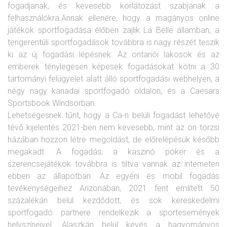
fogadjanak, és kevesebb korlátozást szabjanak a
felhasználókra.Annak ellenére, hogy a magányos online
játékok sportfogadása élőben zajlik La Belle államban, a
tengerentúli sportfogadások továbbra is nagy részét teszik
ki az új fogadási lépésnek. Az ontariói lakosok és az
emberek ténylegesen képesek fogadásokat kötni a 30
tartományi felügyelet alatt álló sportfogadási webhelyen, a
négy nagy kanadai sportfogadó oldalon, és a Caesars
Sportsbook Windsorban.
Lehetségesnek tűnt, hogy a Ca-n belüli fogadást lehetővé
tévő kijelentés 2021-ben nem kevesebb, mint az ön törzsi
házában hozzon létre megoldást, de előrelépésük később
megakadt. A fogadás, a kaszinó póker és a
szerencsejátékok továbbra is tiltva vannak az interneten
ebben az állapotban. Az egyéni és mobil fogadás
tevékenységeihez Arizonában, 2021 fent említett 50
százalékán belül kezdődött, és sok kereskedelmi
sportfogadó partnere rendelkezik a sportesemények
helyszíneivel. Alaszkán belül kevés a hagyományos