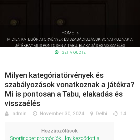
HOME
MILYEN KATEGÓRIATÖRVÉNYEK ÉS SZABÁLYOZÁSOK VONATKOZNAK A
JÁTÉKRA? MI IS PONTOSAN A TABU, ELAKADÁS ÉS VISSZAÉLÉS
GET A QUOTE
Milyen kategóriatörvények és
szabályozások vonatkoznak a játékra?
Mi is pontosan a Tabu, elakadás és
visszaélés
admin
November 30, 2024
Delhi
14
Hozzászólások
Sportingbet promóciók | Így kezdődött a