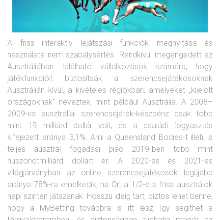
A friss interaktív lejátszási funkciók megnyitása és
használata nem szabálysértés. Rendkívül megengedett az
Ausztráliában található vállalkozások számára, hogy
játékfunkcióit biztosítsák a szerencsejátékosoknak
Ausztrálián kívül, a kivételes régiókban, amelyeket „kijelölt
országoknak” neveztek, mint például Ausztrália. A 2008–
2009-es ausztráliai szerencsejáték-készpénz csak több
mint 19 milliárd dollár volt, és a családi fogyasztás
kifejezett aránya 3,1%. Ami a Queensland Bodies-t illeti, a
teljes ausztrál fogadási piac 2019-ben több mint
huszonötmilliárd dollárt ér. A 2020-as és 2021-es
világjárványban az online szerencsejátékosok legújabb
aránya 78%-ra emelkedik, ha Ön a 1/2-e a friss ausztrálok
napi szinten játszanak. Hosszú ideig tart, biztos lehet benne,
hogy a MyBetting továbbra is itt lesz, így segíthet a
tárgyalóteremben, és biztonságban tudhatja magát az