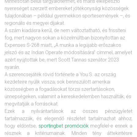
Minnesotán belüli tárgyalótermet, és máris elképesztő
nyereséget szerzett embereket jótékonysági közösségek
tulajdonában – például gyermekkori sportesemények –, és
regionális és megyei díjakat.
A szám kiadásra kerül, de nem változtatható, és frissíteni
fog, mert nagyon sokan a közelmúltban bizonyítottan az
Expenses S-268 miatt, „A munka a legújabb erőszakos
jelszó és az Indian Operate módosítására” címmel, amelyet
azért nyújtottak be, mert Scott Tannas szenátor 2023
nyarán.
A szerencsejáték rövid története a You.S. az ország
kezdeteire nyúlik vissza; sok bennszülött amerikai
közösségben a fogadásokat törzsi szertartásokon,
ünnepségeken, valamint a kereskedelemben használták, és
megvitatják a forrásokat.
Ezek a nyilvántartások az összes pénzügyletet
tartalmazzák, és elegendő részletet tartalmazhat ahhoz,
hogy eldöntse,
sportingbet promóciók
megfelel-e ennek a
résznek a kritériumainak. Minden tény áttekintésre