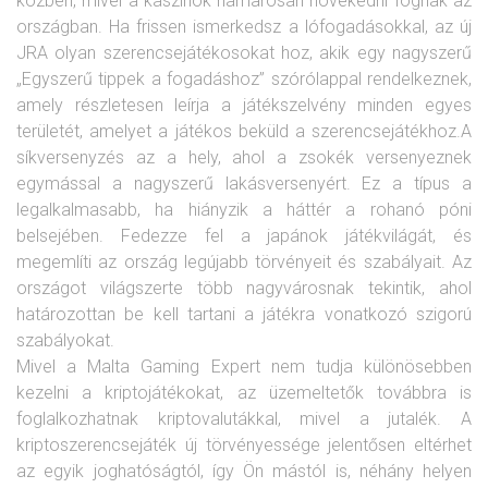
közben, mivel a kaszinók hamarosan növekedni fognak az
országban. Ha frissen ismerkedsz a lófogadásokkal, az új
JRA olyan szerencsejátékosokat hoz, akik egy nagyszerű
„Egyszerű tippek a fogadáshoz” szórólappal rendelkeznek,
amely részletesen leírja a játékszelvény minden egyes
területét, amelyet a játékos beküld a szerencsejátékhoz.A
síkversenyzés az a hely, ahol a zsokék versenyeznek
egymással a nagyszerű lakásversenyért. Ez a típus a
legalkalmasabb, ha hiányzik a háttér a rohanó póni
belsejében. Fedezze fel a japánok játékvilágát, és
megemlíti az ország legújabb törvényeit és szabályait. Az
országot világszerte több nagyvárosnak tekintik, ahol
határozottan be kell tartani a játékra vonatkozó szigorú
szabályokat.
Mivel a Malta Gaming Expert nem tudja különösebben
kezelni a kriptojátékokat, az üzemeltetők továbbra is
foglalkozhatnak kriptovalutákkal, mivel a jutalék. A
kriptoszerencsejáték új törvényessége jelentősen eltérhet
az egyik joghatóságtól, így Ön mástól is, néhány helyen