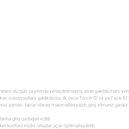
yaların düzgün və yerində yerləşdirilməsinə, asan şəkildə mərc yer
rəkən xüsusiyyətlərə gəldikdə isə, ilk öncə Touch ID və ya Face ID 
iyiniz zaman, təkrar olaraq məlumatları yazıb giriş etməniz gərəki
arına giriş qadağan edilib.
r kontoru mobil cihazlar üçün optimallaşdırılıb.