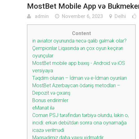
MostBet Mobile App və Bukmeker 
admin
November 6, 2023
Delhi
Content
in aviator oyununda necə qalib gəlmək olar?
Çempionlar Liqasında ən çox oyun keçirən
oyunçular
MostBet mobile app baxış - Android və iOS
versiyaya
Təqdim olunan – İdman və e-İdman oyunları
MostBet Azerbaycan ödəniş metodları –
Depozit və çıxarış
Bonus endirimler
eManat ilə
Coman PSJ tərəfindən tərbiyə olundu, lakin o,
incidi: erkən debütdən sonra ona oynamağa
icazə verilmədi
Məqsədimiz daha yaxşı xidmətdir