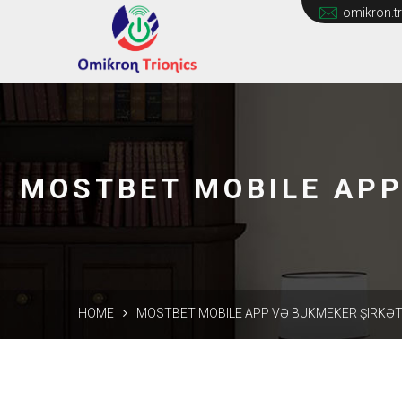
omikron.t
MOSTBET MOBILE APP
HOME
MOSTBET MOBILE APP VƏ BUKMEKER ŞIRKƏTI