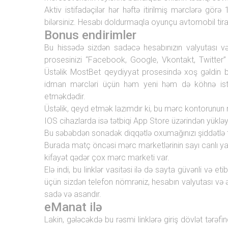
Aktiv istifadəçilər hər həftə itirilmiş mərclərə gör
bilərsiniz. Hesabı doldurmaqla oyunçu avtomobil tirajın
Bonus endirimler
Bu hissədə sizdən sadəcə hesabınızın valyutası v
prosesinizi “Facebook, Google, Vkontakt, Twitter” 
Üstəlik MostBet qeydiyyat prosesində xoş gəldin 
idman mərcləri üçün həm yeni həm də köhnə istifa
etməkdədir.
Üstəlik, qeyd etmək lazımdır ki, bu mərc kontorunun
IOS cihazlarda isə tətbiqi App Store üzərindən yükləyə
Bu səbəbdən sonadək diqqətlə oxumağınızı şiddətlə t
Burada matç öncəsi mərc marketlərinin sayı canlı ya
kifayət qədər çox mərc marketi var.
Elə indi, bu linklər vasitəsi ilə də sayta güvənli və 
üçün sizdən telefon nömrəniz, hesabın valyutası və əg
sadə və asandır.
eManat ilə
Lakin, gələcəkdə bu rəsmi linklərə giriş dövlət tərəfi