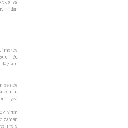
 bloklansa
 linkləri
etdirməkdə
ulur. Bu
adəçilərin
an sən də
Hər zaman
ərrahiyyə
biqlərdən
iniz zaman
axşı mərc