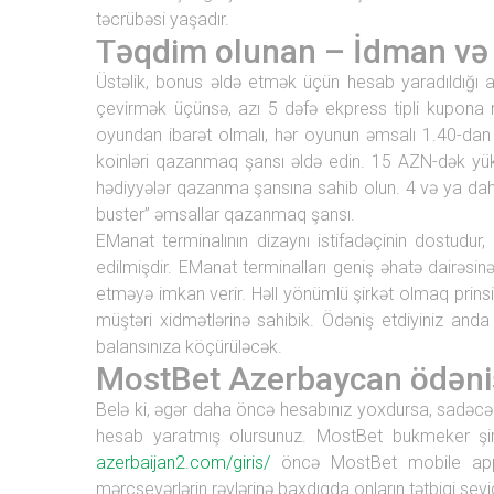
təcrübəsi yaşadır.
Təqdim olunan – İdman və 
Üstəlik, bonus əldə etmək üçün hesab yaradıldığı 
çevirmək üçünsə, azı 5 dəfə ekpress tipli kupona
oyundan ibarət olmalı, hər oyunun əmsalı 1.40-dan
koinləri qazanmaq şansı əldə edin. 15 AZN-dək yü
hədiyyələr qazanma şansına sahib olun. 4 və ya dah
buster” əmsallar qazanmaq şansı.
EManat terminalının dizaynı istifadəçinin dostudur, 
edilmişdir. EManat terminalları geniş əhatə dairəsi
etməyə imkan verir. Həll yönümlü şirkət olmaq prinsi
müştəri xidmətlərinə sahibik. Ödəniş etdiyiniz an
balansınıza köçürüləcək.
MostBet Azerbaycan ödəniş
Belə ki, əgər daha öncə hesabınız yoxdursa, sadəcə 
hesab yaratmış olursunuz. MostBet bukmeker şirk
azerbaijan2.com/giris/
öncə MostBet mobile applər
mərcsevərlərin rəylərinə baxdıqda onların tətbiqi sevid