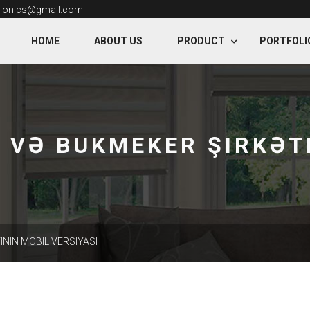
rionics@gmail.com
HOME
ABOUT US
PRODUCT
PORTFOLI
 VƏ BUKMEKER ŞIRKƏTI
NIN MOBIL VERSIYASI