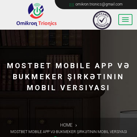
omikron.trionics@gmail.com
MOSTBET MOBILE APP VƏ
BUKMEKER ŞIRKƏTININ
MOBIL VERSIYASI
HOME
MOSTBET MOBILE APP VƏ BUKMEKER ŞIRKƏTININ MOBIL VERSIYASI