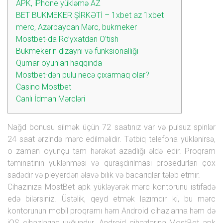
APK, iPhone yükləmə AZ
BET BUKMEKER ŞİRKƏTİ – 1xbet az 1xbet
merc, Azərbaycan Mərc, bukmeker
Mostbet-da Ro’yxatdan O’tish
Bukmekerin dizaynı və funksionallığı
Qumar oyunları haqqında
Mostbet-dən pulu necə çıxarmaq olar?
Casino Mostbet
Canlı İdman Mərcləri
Nağd bonusu silmək üçün 72 saatınız var və pulsuz spinlər
24 saat ərzində mərc edilməlidir. Tətbiq telefona yüklənirsə,
o zaman oyunçu tam hərəkət azadlığı əldə edir. Proqram
təminatının yüklənməsi və quraşdırılması prosedurları çox
sadədir və pleyerdən əlavə bilik və bacarıqlar tələb etmir.
Cihazınıza MostBet apk yükləyərək mərc kontorunu istifadə
edə bilərsiniz. Üstəlik, qeyd etmək lazımdır ki, bu mərc
kontorunun mobil proqramı həm Android cihazlarına həm də
iOS cihazlarına uyğundur. Android cihazlarına MostBet apk