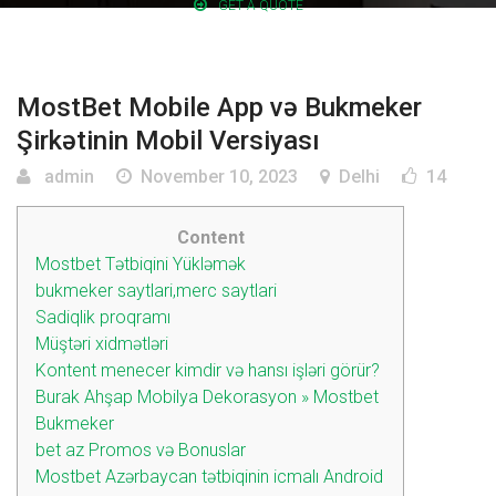
GET A QUOTE
MostBet Mobile App və Bukmeker
Şirkətinin Mobil Versiyası
admin
November 10, 2023
Delhi
14
Content
Mostbet Tətbiqini Yükləmək
bukmeker saytlari,merc saytlari
Sadiqlik proqramı
Müştəri xidmətləri
Kontent menecer kimdir və hansı işləri görür?
Burak Ahşap Mobilya Dekorasyon » Mostbet
Bukmeker
bet az Promos və Bonuslar
Mostbet Azərbaycan tətbiqinin icmalı Android