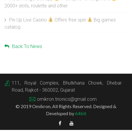
2000+ slots, roulette and other
Pin Up Live Casino
Offers free spin
Big games
catalog
Back To News
111, Royal Complex, Bhutkhana Chowk, Dhebar
Road, Rajkot - 360002, Gujarat
omikron.trionics@gmail.com
© 2019 Omikron, All Rights Reserved. Designed &
Developed by
64bit