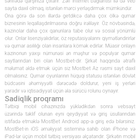
səhifədə qarşınıza çıxarır. Zəif internet bağlantısı ilə də veb
sayta daxil olmaq, istənilən mərci yerləşdirmək mümkündür.
Ona görə də son illərdə getdikcə daha çox ölkə qumar
biznesinin leqallaşdırılmasına doğru irəliləyir. Öz növbəsində,
kazinolar daha çox qanunlara tabe olur və sosial yönümlü
olur. Onlar lisenziyalıdırlar, öz reputasiyalarını qiymətləndirirlər
və qumar asılılığı olan insanlara kömək edirlər. Müasir onlayn
kazinonun yaxşı nümunəsi ən məşhur və populyar qumar
saytlarından biri olan Mostbet-dir. Şirkət haqqında ətraflı
məlumat əldə etmək üçün siz Mostbet Az rəsmi sayt daxil
olmalısınız. Qumar oyunlarının hüquqi statusu istənilən dövlət
büdcəsini əhəmiyyətli dərəcədə doldurur, yeni iş yerləri
yaradır və iqtisadiyyat üçün əla sürücü rolunu oynayır.
Sadiqlik proqramı
Tətbiqi mobil cihazınızda yüklədikdən sonra vebsayt
üzərində təklif olunan eyni qeydiyyat və giriş üsullarından
istifadə etməklə MostBet Android app-a giriş edə bilərsiniz.
MostBet-in iOS əməliyyat sisteminə sahib olan iPhone və
iPad-lər üçün mobil tətbiq versiyası əlçatandır. Şirkətin mobil