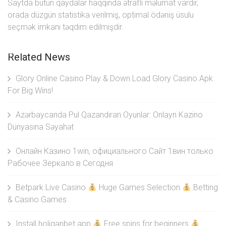
Saytda bütün qaydalar haqqında ətraflı məlumat vardır,
orada düzgün statistika verilmiş, optimal ödəniş üsulu
seçmək imkanı təqdim edilmişdir.
Related News
Glory Online Casino Play & Down Load Glory Casino Apk
For Big Wins!
Azərbaycanda Pul Qazandıran Oyunlar: Onlayn Kazino
Dünyasına Səyahət
Онлайн Казино 1win, официального Сайт 1вин только
Рабочее Зеркало в Сегодня
Betpark Live Casino
Huge Games Selection
Betting
& Casino Games
Install holiganbet app
Free spins for beginners