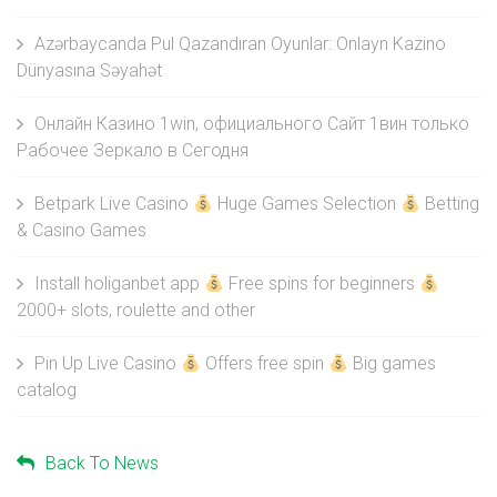
Azərbaycanda Pul Qazandıran Oyunlar: Onlayn Kazino
Dünyasına Səyahət
Онлайн Казино 1win, официального Сайт 1вин только
Рабочее Зеркало в Сегодня
Betpark Live Casino
Huge Games Selection
Betting
& Casino Games
Install holiganbet app
Free spins for beginners
2000+ slots, roulette and other
Pin Up Live Casino
Offers free spin
Big games
catalog
Back To News