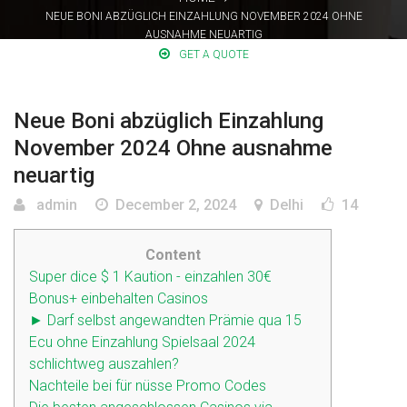
NEUE BONI ABZÜGLICH EINZAHLUNG NOVEMBER 2024 OHNE
AUSNAHME NEUARTIG
GET A QUOTE
Neue Boni abzüglich Einzahlung
November 2024 Ohne ausnahme
neuartig
admin
December 2, 2024
Delhi
14
Content
Super dice $ 1 Kaution - einzahlen 30€
Bonus+ einbehalten Casinos
► Darf selbst angewandten Prämie qua 15
Ecu ohne Einzahlung Spielsaal 2024
schlichtweg auszahlen?
Nachteile bei für nüsse Promo Codes