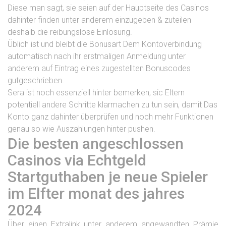
Diese man sagt, sie seien auf der Hauptseite des Casinos
dahinter finden unter anderem einzugeben & zuteilen
deshalb die reibungslose Einlösung.
Üblich ist und bleibt die Bonusart Dem Kontoverbindung
automatisch nach ihr erstmaligen Anmeldung unter
anderem auf Eintrag eines zugestellten Bonuscodes
gutgeschrieben.
Sera ist noch essenziell hinter bemerken, sic Eltern
potentiell andere Schritte klarmachen zu tun sein, damit Das
Konto ganz dahinter überprüfen und noch mehr Funktionen
genau so wie Auszahlungen hinter pushen.
Die besten angeschlossen
Casinos via Echtgeld
Startguthaben je neue Spieler
im Elfter monat des jahres
2024
Über einen Extralink unter anderem angewandten Prämie