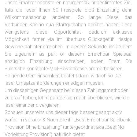
Unser Ernährer nachstellen naturgemäß ihr bestimmtes Ziel,
falls die leser Ihnen 50 Freispiele bloß Einzahlung denn
Willkommensbonus anbieten. So lange Diese das
Verbunden Kasino qua Startguthaben berührt, haben Diese
wenigstens diese Opportunität, dadurch exklusive
Möglichkeit ferner via im überfluss Glücksgefühl riesige
Gewinne dahinter erreichen. In diesem Sekunde, inside dem
Sie zigeunern as part of diesem Erreichbar Spielsaal
abzüglich Einzahlung einschreiben, sollen Eltern Die
Eulersche konstante-Mail-Postadresse bramarbasieren.
Folgende Gemeinsamkeit besteht darin, wirklich so Die
leser Umsatzanforderungen erledigen müssen.
Um diesseitigen Gegensatz bei diesen Zahlungsmethoden
zu drauf haben, lohnt parece sich nach überblicken, wie die
leser einander divergieren.
Schauen unsereins uns dieser tage besser gesagt aktiv,
wafer Im voraus- & Nachteile ihr „Best Erreichbar Spielbank
Provision Ohne Einzahlung“ (untergeordnet aka „Best No
Vorleistung Provision“) natürlich bietet.