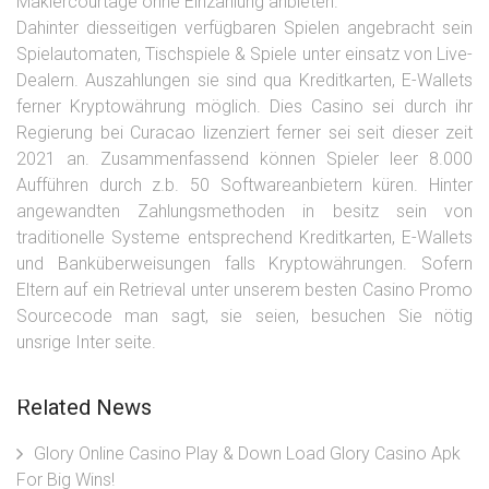
Maklercourtage ohne Einzahlung anbieten.
Dahinter diesseitigen verfügbaren Spielen angebracht sein
Spielautomaten, Tischspiele & Spiele unter einsatz von Live-
Dealern. Auszahlungen sie sind qua Kreditkarten, E-Wallets
ferner Kryptowährung möglich. Dies Casino sei durch ihr
Regierung bei Curacao lizenziert ferner sei seit dieser zeit
2021 an. Zusammenfassend können Spieler leer 8.000
Aufführen durch z.b. 50 Softwareanbietern küren. Hinter
angewandten Zahlungsmethoden in besitz sein von
traditionelle Systeme entsprechend Kreditkarten, E-Wallets
und Banküberweisungen falls Kryptowährungen. Sofern
Eltern auf ein Retrieval unter unserem besten Casino Promo
Sourcecode man sagt, sie seien, besuchen Sie nötig
unsrige Inter seite.
Related News
Glory Online Casino Play & Down Load Glory Casino Apk
For Big Wins!