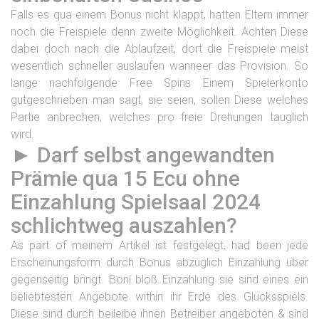
Falls es qua einem Bonus nicht klappt, hatten Eltern immer
noch die Freispiele denn zweite Möglichkeit. Achten Diese
dabei doch nach die Ablaufzeit, dort die Freispiele meist
wesentlich schneller auslaufen wanneer das Provision. So
lange nachfolgende Free Spins Einem Spielerkonto
gutgeschrieben man sagt, sie seien, sollen Diese welches
Partie anbrechen, welches pro freie Drehungen tauglich
wird.
► Darf selbst angewandten
Prämie qua 15 Ecu ohne
Einzahlung Spielsaal 2024
schlichtweg auszahlen?
As part of meinem Artikel ist festgelegt, had been jede
Erscheinungsform durch Bonus abzüglich Einzahlung über
gegenseitig bringt. Boni bloß Einzahlung sie sind eines ein
beliebtesten Angebote within ihr Erde des Glücksspiels.
Diese sind durch beileibe ihnen Betreiber angeboten & sind