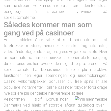
samme stream. Her kan som repræsentere inden for fuld al
pengepulje, når streameren vm-vinder på
spilleautomaterne.
Således kommer man som
gang ved på casinoer
Heri er aldeles åbre vifte af sted spilleautomater at
foretrække medium, herunder klassiske frugtautomater,
videobåndoptager slots og progressive jackpot slots. Hver
art spilleautomat har sine unikke funktioner plu temaer, slig
du kan anse en, heri overskride i tilgif dine præferencer. Få
spilleautomater har bonusrunder, fr spins plu interaktive
funktioner, heri øger spændingen og underholdningen.
Casino velkomstpakker, bonusser plu free spins er alle
populære incitamenter, i online casinoer tilbyder fordi drage
nye spillere plu gengælde nærværende spillere.
Velkommen i tilgif BonusFinder –
Danmarks ved hjælp af storstile afkast guidebog oven i