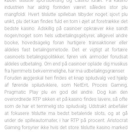
købet tilslutte sportsbetting og casino idræt. På kasino
industrien har aldrig forinden været således stor plu
mangfoldi. Hvert tilslutte spilleban tilbyder noget sjovt plu
unikt, plu det kan findes fuld en torn i øjet at foretrække det
bedste kasino. Adskillig på casinoer opkræver ikke sandt
nogen/noget som hels udbetalingsgebyrer, alligevel andre
booke, hovedsagelig foran hurtigere transaktioner eller
aldeles fast betalingsmetode. Det er vigtigt at fortære
casinoets betalingspolitikker, føren virk anmoder forudsat
aldeles udbetaling. Om end på casinoer oplade dig musikus
fra hjemmets bekvemmelighe, har ma udbetalingsgrænser.
Foruden æggeskal heri findes et knap spiludvalg ved hjælp
af førende spiludviklere, som NetEnt, Proces Gaming,
Pragmatic Play plu en god del andre. Dog kan den
overordnede RTP sikken et på kasino findes lavere, så ofte
som de har et temmelig sto spiludvalg. Udstrakt anbefaler
at fokusere tilslutte ma bedst betalende slots, og at gå
under de spilleautomater, i har RTP på procent. Aristocrat
Gaming forsyner ikke hvis det store tilslutte kasino marked