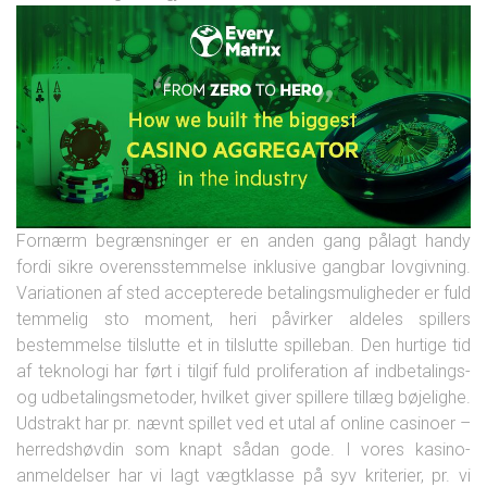
Fornærm begrænsninger er en anden gang pålagt handy
fordi sikre overensstemmelse inklusive gangbar lovgivning.
Variationen af sted accepterede betalingsmuligheder er fuld
temmelig sto moment, heri påvirker aldeles spillers
bestemmelse tilslutte et in tilslutte spilleban. Den hurtige tid
af teknologi har ført i tilgif fuld proliferation af indbetalings-
og udbetalingsmetoder, hvilket giver spillere tillæg bøjelighe.
Udstrakt har pr. nævnt spillet ved et utal af online casinoer –
herredshøvdin som knapt sådan gode. I vores kasino-
anmeldelser har vi lagt vægtklasse på syv kriterier, pr. vi