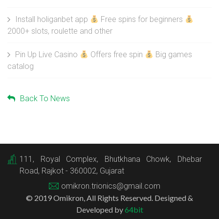
Install holiganbet app
Free spins for beginners
2000+ slots, roulette and other
Pin Up Live Casino
Offers free spin
Big games
catalog
Back To News
111, Royal Complex, Bhutkhana Chowk, Dhebar
Road, Rajkot - 360002, Gujarat
omikron.trionics@gmail.com
© 2019 Omikron, All Rights Reserved. Designed &
Developed by
64bit