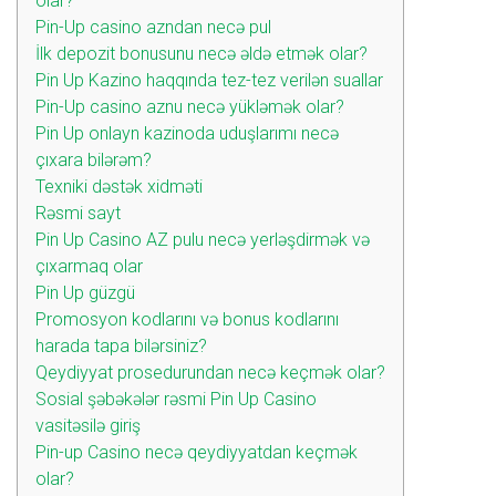
olar?
Pin-Up casino azndan necə pul
İlk depozit bonusunu necə əldə etmək olar?
Pin Up Kazino haqqında tez-tez verilən suallar
Pin-Up casino aznu necə yükləmək olar?
Pin Up onlayn kazinoda uduşlarımı necə
çıxara bilərəm?
Texniki dəstək xidməti
Rəsmi sayt
Pin Up Casino AZ pulu necə yerləşdirmək və
çıxarmaq olar
Pin Up güzgü
Promosyon kodlarını və bonus kodlarını
harada tapa bilərsiniz?
Qeydiyyat prosedurundan necə keçmək olar?
Sosial şəbəkələr rəsmi Pin Up Casino
vasitəsilə giriş
Pin-up Casino necə qeydiyyatdan keçmək
olar?