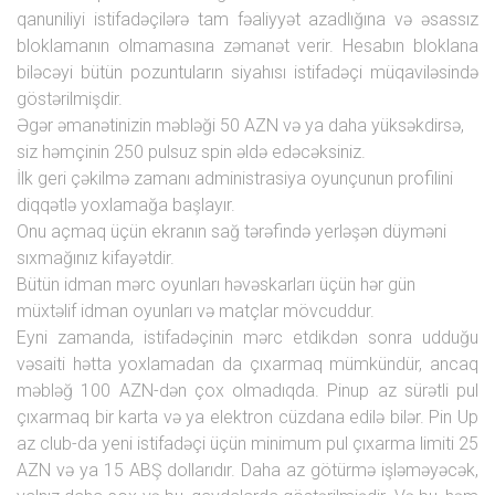
qanuniliyi istifadəçilərə tam fəaliyyət azadlığına və əsassız
bloklamanın olmamasına zəmanət verir. Hesabın bloklana
biləcəyi bütün pozuntuların siyahısı istifadəçi müqaviləsində
göstərilmişdir.
Əgər əmanətinizin məbləği 50 AZN və ya daha yüksəkdirsə,
siz həmçinin 250 pulsuz spin əldə edəcəksiniz.
İlk geri çəkilmə zamanı administrasiya oyunçunun profilini
diqqətlə yoxlamağa başlayır.
Onu açmaq üçün ekranın sağ tərəfində yerləşən düyməni
sıxmağınız kifayətdir.
Bütün idman mərc oyunları həvəskarları üçün hər gün
müxtəlif idman oyunları və matçlar mövcuddur.
Eyni zamanda, istifadəçinin mərc etdikdən sonra udduğu
vəsaiti hətta yoxlamadan da çıxarmaq mümkündür, ancaq
məbləğ 100 AZN-dən çox olmadıqda. Pinup az sürətli pul
çıxarmaq bir karta və ya elektron cüzdana edilə bilər. Pin Up
az club-da yeni istifadəçi üçün minimum pul çıxarma limiti 25
AZN və ya 15 ABŞ dollarıdır. Daha az götürmə işləməyəcək,