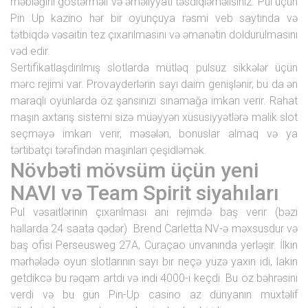
məbləğini göstərməli və əməliyyatı təsdiqləməlisiniz. Pul üçün
Pin Up kazino hər bir oyunçuya rəsmi veb saytında və
tətbiqdə vəsaitin tez çıxarılmasını və əmanətin doldurulmasını
vəd edir.
Sertifikatlaşdırılmış slotlarda mütləq pulsuz sikkələr üçün
mərc rejimi var. Provayderlərin sayı daim genişlənir, bu da ən
maraqlı oyunlarda öz şansınızı sınamağa imkan verir. Rahat
maşın axtarış sistemi sizə müəyyən xüsusiyyətlərə malik slot
seçməyə imkan verir, məsələn, bonuslar almaq və ya
tərtibatçı tərəfindən maşınları çeşidləmək.
Növbəti mövsüm üçün yeni
NAVI və Team Spirit siyahıları
Pul vəsaitlərinin çıxarılması ani rejimdə baş verir (bəzi
hallarda 24 saata qədər). Brend Carletta NV-ə məxsusdur və
baş ofisi Perseusweg 27A, Curaçao ünvanında yerləşir. İlkin
mərhələdə oyun slotlarının sayı bir neçə yüzə yaxın idi, lakin
getdikcə bu rəqəm artdı və indi 4000-i keçdi. Bu öz bəhrəsini
verdi və bu gün Pin-Up casino az dünyanın müxtəlif