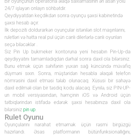
Bir oyunçunun operatorla əlaqə saxlamasının ən asan yolu
24/7 işləyən onlayn söhbətdir.
Qeydiyyatdan keçdikdən sonra oyunçu şəxsi kabinetində
şəxsi hesab açır.
İlk depoziti doldurarkən oyunçular istənilən slot maşınlarını,
ruletləri və hətta real pul üçün canlı dilerlərlə canlı oyunları
seçə biləcəklər .
Siz Pin Up bukmeker kontoruna yeni hesabın Pin-Up-da
qeydiyyatını tamamladıqdan dərhal sonra daxil ola bilərsiniz.
Bunu etmək üçün səhifənin yuxarı sağ küncündə müvafiq
düyməni sıxın. Sonra, müştəridən hesabla əlaqəli telefon
nömrəsini daxil etməsi tələb olunacaq. Xüsusi bir sahəyə
daxil edilməli olan bir təsdiq kodu alacaq. Eynilə, siz PIN-UP-
un mobil versiyasından, həmçinin iOS və Android üçün
tətbiqlərindən istifadə edərək şəxsi hesabınıza daxil ola
bilərsiniz
pin up
.
Rulet Oyunu
Oyunçularını narahat etməmək üçün rəsmi birgüzgü
hazırlandı. Əsas platformanın bütünfunksionallığını,