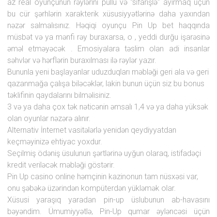
az real oyunçunun rəylərini pullu və "sifarişlə" ayırmaq üçün
bu cür şərhlərin xarakterik xüsusiyyətlərinə daha yaxından
nəzər salmalısınız. Həqiqi oyunçu Pin Up bet haqqında
müsbət və ya mənfi rəy buraxarsa, o , yeddi durğu işarəsinə
əməl etməyəcək . Emosiyalara təslim olan adi insanlar
səhvlər və hərflərin buraxılması ilə rəylər yazır.
Bununla yeni başlayanlar uduzduqları məbləği geri ala və geri
qazanmağa çalışa biləcəklər, lakin bunun üçün siz bu bonus
təklifinin qaydalarını bilməlisiniz.
3 və ya daha çox tək nəticənin əmsalı 1,4 və ya daha yüksək
olan oyunlar nəzərə alınır.
Alternativ İnternet vasitələrlə yenidən qeydiyyatdan
keçməyinizə ehtiyac yoxdur.
Seçilmiş ödəniş üsulunun şərtlərinə uyğun olaraq, istifadəçi
kredit veriləcək məbləği göstərir.
Pin Up casino online həmçinin kazinonun tam nüsxəsi var,
onu şəbəkə üzərindən kompüterdən yükləmək olar.
Xüsusi yaraşıq yaradan pin-up üslubunun ab-havasını
bəyəndim. Ümumiyyətlə, Pin-Up qumar əyləncəsi üçün