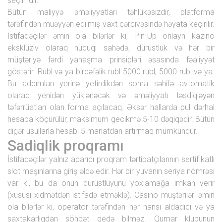
seçimdir.
Bütün maliyyə əməliyyatları təhlükəsizdir, platforma
tərəfindən müəyyən edilmiş vaxt çərçivəsində həyata keçirilir.
İstifadəçilər əmin ola bilərlər ki, Pin-Up onlayn kazino
eksklüziv olaraq hüquqi sahədə, dürüstlük və hər bir
müştəriyə fərdi yanaşma prinsipləri əsasında fəaliyyət
göstərir. Rubl və ya birdəfəlik rubl 5000 rubl, 5000 rubl və ya.
Bu addımları yerinə yetirdikdən sonra səhifə avtomatik
olaraq yenidən yüklənəcək və əməliyyatı təsdiqləyən
təfərrüatları olan forma açılacaq. Əksər hallarda pul dərhal
hesaba köçürülür, maksimum gecikmə 5-10 dəqiqədir. Bütün
digər üsullarla hesabı 5 manatdan artırmaq mümkündür.
Sadiqlik proqramı
İstifadəçilər yalnız aparıcı proqram tərtibatçılarının sertifikatlı
slot maşınlarına giriş əldə edir. Hər bir yuvanın seriya nömrəsi
var ki, bu da onun dürüstlüyünü yoxlamağa imkan verir
(xüsusi xidmətdən istifadə etməklə). Casino müştəriləri əmin
ola bilərlər ki, operator tərəfindən hər hansı aldadıcı və ya
saxtakarlıqdan söhbət gedə bilməz. Qumar klubunun