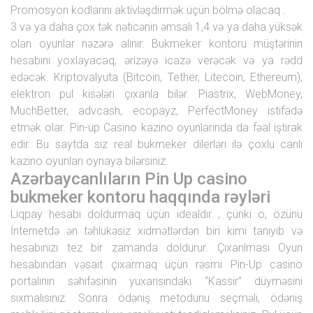
Promosyon kodlarını aktivləşdirmək üçün bölmə olacaq .
3 və ya daha çox tək nəticənin əmsalı 1,4 və ya daha yüksək
olan oyunlar nəzərə alınır. Bukmeker kontoru müştərinin
hesabını yoxlayacaq, ərizəyə icazə verəcək və ya rədd
edəcək. Kriptovalyuta (Bitcoin, Tether, Litecoin, Ethereum),
elektron pul kisələri çıxarıla bilər. Piastrix, WebMoney,
MuchBetter, advcash, ecopayz, PerfectMoney istifadə
etmək olar. Pin-up Casino kazino oyunlarında da fəal iştirak
edir. Bu saytda siz real bukmeker dilerləri ilə çoxlu canlı
kazino oyunları oynaya bilərsiniz.
Azərbaycanlıların Pin Up casino
bukmeker kontoru haqqında rəyləri
Liqpay hesabı doldurmaq üçün idealdır , çünki o, özünü
İnternetdə ən təhlükəsiz xidmətlərdən biri kimi tanıyıb və
hesabınızı tez bir zamanda doldurur. Çıxarılması Oyun
hesabından vəsait çıxarmaq üçün rəsmi Pin-Up casino
portalının səhifəsinin yuxarısındakı “Kassir” düyməsini
sıxmalısınız. Sonra ödəniş metodunu seçməli, ödəniş