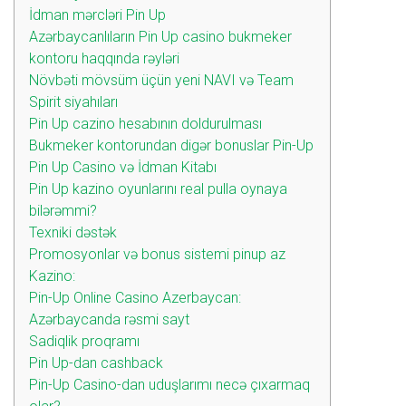
İdman mərcləri Pin Up
Azərbaycanlıların Pin Up casino bukmeker
kontoru haqqında rəyləri
Növbəti mövsüm üçün yeni NAVI və Team
Spirit siyahıları
Pin Up cazino hesabının doldurulması
Bukmeker kontorundan digər bonuslar Pin-Up
Pin Up Casino və İdman Kitabı
Pin Up kazino oyunlarını real pulla oynaya
bilərəmmi?
Texniki dəstək
Promosyonlar və bonus sistemi pinup az
Kazino:
Pin-Up Online Casino Azerbaycan:
Azərbaycanda rəsmi sayt
Sadiqlik proqramı
Pin Up-dan cashback
Pin-Up Casino-dan uduşlarımı necə çıxarmaq