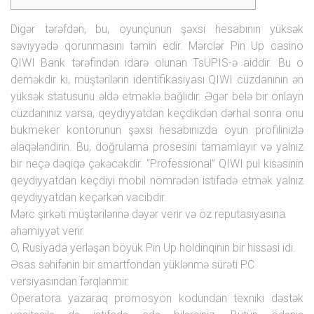
Digər tərəfdən, bu, oyunçunun şəxsi hesabının yüksək
səviyyədə qorunmasını təmin edir. Mərclər Pin Up casino
QIWI Bank tərəfindən idarə olunan TsUPIS-ə aiddir. Bu o
deməkdir ki, müştərilərin identifikasiyası QIWI cüzdanının ən
yüksək statusunu əldə etməklə bağlıdır. Əgər belə bir onlayn
cüzdanınız varsa, qeydiyyatdan keçdikdən dərhal sonra onu
bukmeker kontorunun şəxsi hesabınızda oyun profilinizlə
əlaqələndirin. Bu, doğrulama prosesini tamamlayır və yalnız
bir neçə dəqiqə çəkəcəkdir. “Professional” QIWI pul kisəsinin
qeydiyyatdan keçdiyi mobil nömrədən istifadə etmək yalnız
qeydiyyatdan keçərkən vacibdir.
Mərc şirkəti müştərilərinə dəyər verir və öz reputasiyasına
əhəmiyyət verir.
O, Rusiyada yerləşən böyük Pin Up holdinqinin bir hissəsi idi.
Əsas səhifənin bir smartfondan yüklənmə sürəti PC
versiyasından fərqlənmir.
Operatora yazaraq promosyon kodundan texniki dəstək