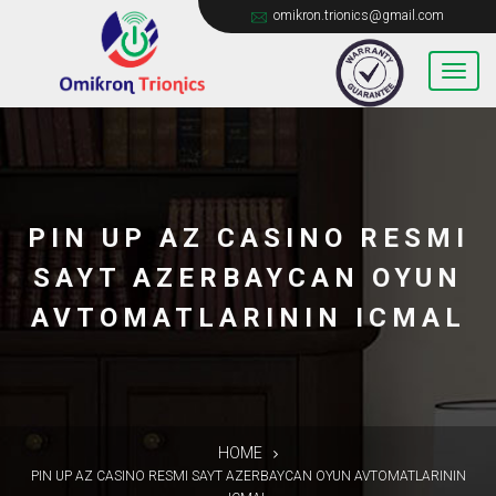
omikron.trionics@gmail.com
PIN UP AZ CASINO RESMI
SAYT AZERBAYCAN OYUN
AVTOMATLARININ ICMAL
HOME
PIN UP AZ CASINO RESMI SAYT AZERBAYCAN OYUN AVTOMATLARININ