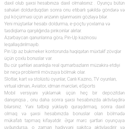
daxil olub şəxsi hesabınıza daxil olmalısınız . Oyunçu bütün
sahələri doldurduqdan sonra onu etibarlı şəkildə göndərə və
pul köçürməsi üçün ərizənin işlənməsini gözləyə bilər.
Yeni müştərilər hesabı doldurma, e-poçtu yoxlama və
təsdiqləmə qarşılığında pinkoinlər alırlar.
Azərbaycan qanunlarına görə, Pin-Up kazinosu
leqallaşdırılmayıb.
Pin Up az bukmeker kontorunda həqiqətən müxtəlif zövqlər
üçün çoxlu bonuslar var.
Bu cür şərhləri asanlıqla real qumarbazların müzakirə etdiyi
bir neçə problemli mövzuya bölmək olar.
Slotlar, kart və stolüstü oyunlar, Canlı Kazino, TV oyunları,
virtual idman, Aviator, idman mərcləri, eSports
Mobil versiyanı yükləmək üçün heç bir depozitdən
danışırıqsa , onu daha sonra şəxsi hesabınızda aktivləşdirə
bilərsiniz. Yəni tətbiqi yükləyib quraşdırmaq, sonra daxil
olmaq və şəxsi hesabınızda bonuslar olan bölmədə
mükafatı tapmaq kifayətdir. Əgər mərc şərtləri oyunçuya
uyğundursa, o zaman hədiyyəni sakitcə aktivləşdirir və