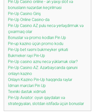
Pin Up Casino online - ​​ən yaxşı slot və
bonusların nəzərdən keçirilməsi
Pin-Up Casino Giriş
Pin-Up Online Casino-da
Pin Up Casino AZ pulu necə yerləşdirmək və
çıxarmaq olar
Bonuslar və promo kodları Pin Up
Pin-up kazino üçün promo kodu
Pin-Up bet rəsmi bukmeyker şirkəti
Bukmeker rəyi Pin-Up
Pin-Up casino aznu necə yükləmək olar?
Pin-Up Casino AZ: Azərbaycanda qanuni
onlayn kazino
Onlayn Kazino Pin-Up haqqında rəylər
İdman mərcləri Pin Up
Texniki dəstək xidməti
Pin-Up Aviator: oyun qaydaları və
strategiyaları, slotdan istifadə üçün bonuslar