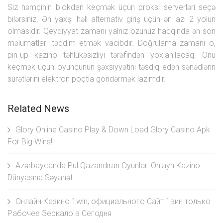
Siz həmçinin blokdan keçmək üçün proksi serverləri seçə
bilərsiniz. Ən yaxşı həll alternativ giriş üçün ən azı 2 yolun
olmasıdır. Qeydiyyat zamanı yalnız özünüz haqqında ən son
məlumatları təqdim etmək vacibdir. Doğrulama zamanı o,
pin-up kazino təhlükəsizliyi tərəfindən yoxlanılacaq. Onu
keçmək üçün oyunçunun şəxsiyyətini təsdiq edən sənədlərin
surətlərini elektron poçtla göndərmək lazımdır.
Related News
Glory Online Casino Play & Down Load Glory Casino Apk
For Big Wins!
Azərbaycanda Pul Qazandıran Oyunlar: Onlayn Kazino
Dünyasına Səyahət
Онлайн Казино 1win, официального Сайт 1вин только
Рабочее Зеркало в Сегодня