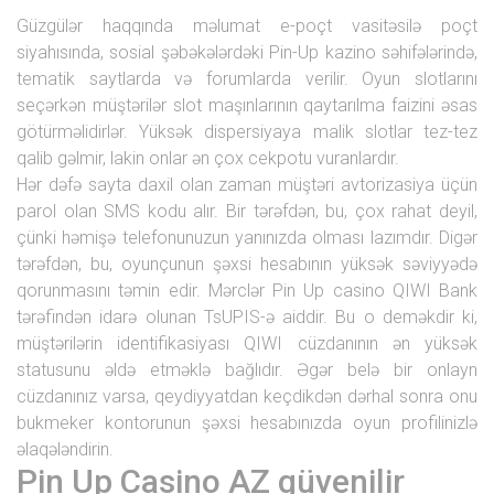
Güzgülər haqqında məlumat e-poçt vasitəsilə poçt
siyahısında, sosial şəbəkələrdəki Pin-Up kazino səhifələrində,
tematik saytlarda və forumlarda verilir. Oyun slotlarını
seçərkən müştərilər slot maşınlarının qaytarılma faizini əsas
götürməlidirlər. Yüksək dispersiyaya malik slotlar tez-tez
qalib gəlmir, lakin onlar ən çox cekpotu vuranlardır.
Hər dəfə sayta daxil olan zaman müştəri avtorizasiya üçün
parol olan SMS kodu alır. Bir tərəfdən, bu, çox rahat deyil,
çünki həmişə telefonunuzun yanınızda olması lazımdır. Digər
tərəfdən, bu, oyunçunun şəxsi hesabının yüksək səviyyədə
qorunmasını təmin edir. Mərclər Pin Up casino QIWI Bank
tərəfindən idarə olunan TsUPIS-ə aiddir. Bu o deməkdir ki,
müştərilərin identifikasiyası QIWI cüzdanının ən yüksək
statusunu əldə etməklə bağlıdır. Əgər belə bir onlayn
cüzdanınız varsa, qeydiyyatdan keçdikdən dərhal sonra onu
bukmeker kontorunun şəxsi hesabınızda oyun profilinizlə
əlaqələndirin.
Pin Up Casino AZ güvenilir