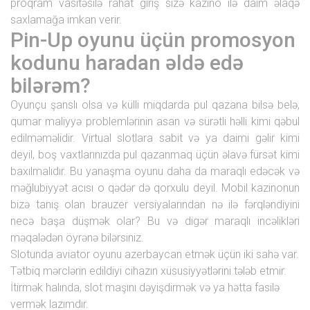
proqram vasitəsilə rahat giriş sizə kazino ilə daim əlaqə
saxlamağa imkan verir.
Pin-Up oyunu üçün promosyon
kodunu haradan əldə edə
bilərəm?
Oyunçu şanslı olsa və külli miqdarda pul qazana bilsə belə,
qumar maliyyə problemlərinin asan və sürətli həlli kimi qəbul
edilməməlidir. Virtual slotlara sabit və ya daimi gəlir kimi
deyil, boş vaxtlarınızda pul qazanmaq üçün əlavə fürsət kimi
baxılmalıdır. Bu yanaşma oyunu daha da maraqlı edəcək və
məğlubiyyət acısı o qədər də qorxulu deyil. Mobil kazinonun
bizə tanış olan brauzer versiyalarından nə ilə fərqləndiyini
necə başa düşmək olar? Bu və digər maraqlı incəlikləri
məqalədən öyrənə bilərsiniz.
Slotunda aviator oyunu azerbaycan etmək üçün iki sahə var.
Tətbiq mərclərin edildiyi cihazın xüsusiyyətlərini tələb etmir.
İtirmək halında, slot maşını dəyişdirmək və ya hətta fasilə
vermək lazımdır.