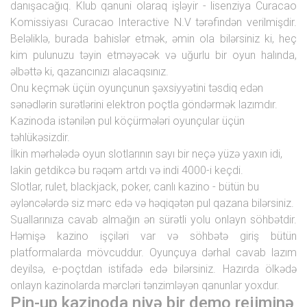
danışacağıq. Klub qanuni olaraq işləyir - lisenziya Curacao
Komissiyası Curacao Interactive N.V tərəfindən verilmişdir.
Beləliklə, burada bahislər etmək, əmin ola bilərsiniz ki, heç
kim pulunuzu təyin etməyəcək və uğurlu bir oyun halında,
əlbəttə ki, qazancınızı alacaqsınız.
Onu keçmək üçün oyunçunun şəxsiyyətini təsdiq edən
sənədlərin surətlərini elektron poçtla göndərmək lazımdır.
Kazinoda istənilən pul köçürmələri oyunçular üçün
təhlükəsizdir.
İlkin mərhələdə oyun slotlarının sayı bir neçə yüzə yaxın idi,
lakin getdikcə bu rəqəm artdı və indi 4000-i keçdi.
Slotlar, rulet, blackjack, poker, canlı kazino - bütün bu
əyləncələrdə siz mərc edə və həqiqətən pul qazana bilərsiniz.
Suallarınıza cavab almağın ən sürətli yolu onlayn söhbətdir.
Həmişə kazino işçiləri var və söhbətə giriş bütün
platformalarda mövcuddur. Oyunçuya dərhal cavab lazım
deyilsə, e-poçtdan istifadə edə bilərsiniz. Hazırda ölkədə
onlayn kazinolarda mərcləri tənzimləyən qanunlar yoxdur.
Pin-up kazinoda niyə bir demo rejiminə