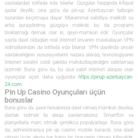
vasitələrdən istifadə edə bilərlər. Güzgülər haqqında kifayət
qədər deyilib, ona görə də pin-up Azerbaycan tətbiqini
nəzərdən keçirməyə dəyər. Mükəmməl sabitliyə malikdir və
artıq quraşdırılmış güzgüyə malikdir, bu da proqramı
bloklamağı demək olar ki, qeyri-mümkün edir. Oyunçular
sayta daxil olduqları real İnternet ünvanını maskalayan VPN
xidmətlərindən də istifadə edə bilərlər. VPN daxilində ünvan
saxtakarlığının xüsusiyyətlərini nəzərə alaraq, texnologiyanın
İnternet sürətini ciddi şəkildə məhdudlaşdırdığını xatırlamaq
lazımdır. Buna görə də, bu üsul sabit internet əlaqəsi olan
oyunçular üçün daha uyğundur
https://pinup-azerbaycan-
24.com
.
Pin Up Casino Oyunçuları üçün
bonuslar
Buna görə də, şəxsi hesabınıza daxil olmaq mümkün deyilsə,
dəstək xidməti ilə əlaqə saxlamalısınız. Smartfon və
planşetlərlə mərc etmək getdikcə populyarlaşır. Buna görə
də, administrasiya pin up casino mobile buraxdı, ona daxil
olmaq üçün əlində hər hansı bir brauzerin olması kifayətdir.