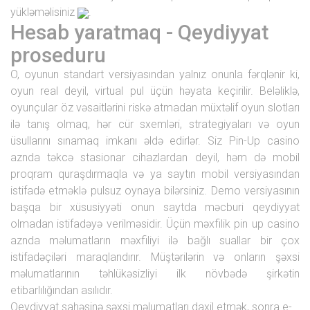
yükləməlisiniz
.
Hesab yaratmaq - Qeydiyyat
proseduru
O, oyunun standart versiyasından yalnız onunla fərqlənir ki,
oyun real deyil, virtual pul üçün həyata keçirilir. Beləliklə,
oyunçular öz vəsaitlərini riskə atmadan müxtəlif oyun slotları
ilə tanış olmaq, hər cür sxemləri, strategiyaları və oyun
üsullarını sınamaq imkanı əldə edirlər. Siz Pin-Up casino
aznda təkcə stasionar cihazlardan deyil, həm də mobil
proqram quraşdırmaqla və ya saytın mobil versiyasından
istifadə etməklə pulsuz oynaya bilərsiniz. Demo versiyasının
başqa bir xüsusiyyəti onun saytda məcburi qeydiyyat
olmadan istifadəyə verilməsidir. Üçün məxfilik pin up casino
aznda məlumatların məxfiliyi ilə bağlı suallar bir çox
istifadəçiləri maraqlandırır. Müştərilərin və onların şəxsi
məlumatlarının təhlükəsizliyi ilk növbədə şirkətin
etibarlılığından asılıdır.
Qeydiyyat sahəsinə şəxsi məlumatları daxil etmək, sonra e-