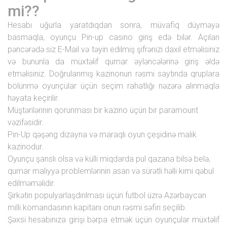
mi??
Hesabı uğurla yaratdıqdan sonra, müvafiq düyməyə
basmaqla, oyunçu Pin-up casino giriş edə bilər. Açılan
pəncərədə siz E-Mail və təyin edilmiş şifrənizi daxil etməlisiniz
və bununla da müxtəlif qumar əyləncələrinə giriş əldə
etməlisiniz. Doğrulanmış kazinonun rəsmi saytında qruplara
bölünmə oyunçular üçün seçim rahatlığı nəzərə alınmaqla
həyata keçirilir.
Müştərilərinin qorunması bir kazino üçün bir paramount
vəzifəsidir.
Pin-Up qəşəng dizayna və maraqlı oyun çeşidinə malik
kazinodur.
Oyunçu şanslı olsa və külli miqdarda pul qazana bilsə belə,
qumar maliyyə problemlərinin asan və sürətli həlli kimi qəbul
edilməməlidir.
Şirkətin populyarlaşdırılması üçün futbol üzrə Azərbaycan
milli komandasının kapitanı onun rəsmi səfiri seçilib.
Şəxsi hesabınıza girişi bərpa etmək üçün oyunçular müxtəlif