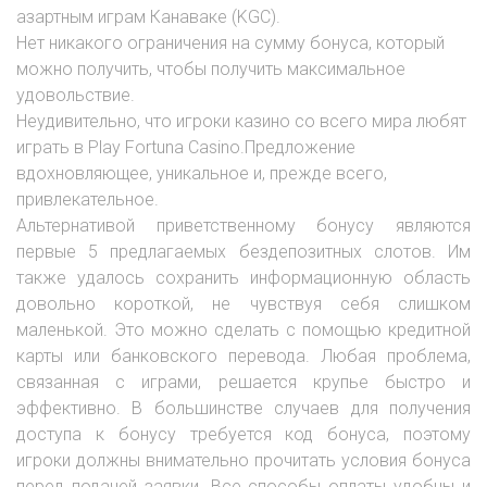
азартным играм Канаваке (KGC).
Нет никакого ограничения на сумму бонуса, который
можно получить, чтобы получить максимальное
удовольствие.
Неудивительно, что игроки казино со всего мира любят
играть в Play Fortuna Casino.Предложение
вдохновляющее, уникальное и, прежде всего,
привлекательное.
Альтернативой приветственному бонусу являются
первые 5 предлагаемых бездепозитных слотов. Им
также удалось сохранить информационную область
довольно короткой, не чувствуя себя слишком
маленькой. Это можно сделать с помощью кредитной
карты или банковского перевода. Любая проблема,
связанная с играми, решается крупье быстро и
эффективно. В большинстве случаев для получения
доступа к бонусу требуется код бонуса, поэтому
игроки должны внимательно прочитать условия бонуса
перед подачей заявки. Все способы оплаты удобны и