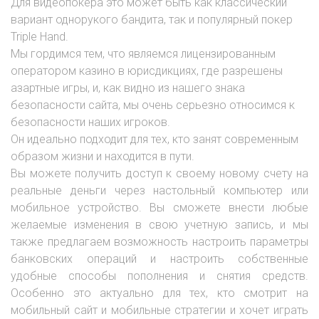
Для видеопокера это может быть как классический
вариант однорукого бандита, так и популярный покер
Triple Hand.
Мы гордимся тем, что являемся лицензированным
оператором казино в юрисдикциях, где разрешены
азартные игры, и, как видно из нашего знака
безопасности сайта, мы очень серьезно относимся к
безопасности наших игроков.
Он идеально подходит для тех, кто занят современным
образом жизни и находится в пути.
Вы можете получить доступ к своему новому счету на
реальные деньги через настольный компьютер или
мобильное устройство. Вы сможете внести любые
желаемые изменения в свою учетную запись, и мы
также предлагаем возможность настроить параметры
банковских операций и настроить собственные
удобные способы пополнения и снятия средств.
Особенно это актуально для тех, кто смотрит на
мобильный сайт и мобильные стратегии и хочет играть