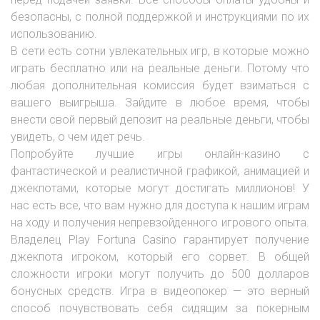
безопасны, с полной поддержкой и инструкциями по их
использованию.
В сети есть сотни увлекательных игр, в которые можно
играть бесплатно или на реальные деньги. Потому что
любая дополнительная комиссия будет взиматься с
вашего выигрыша. Зайдите в любое время, чтобы
внести свой первый депозит на реальные деньги, чтобы
увидеть, о чем идет речь.
Попробуйте лучшие игры онлайн-казино с
фантастической и реалистичной графикой, анимацией и
джекпотами, которые могут достигать миллионов! У
нас есть все, что вам нужно для доступа к нашим играм
на ходу и получения непревзойденного игрового опыта.
Владелец Play Fortuna Casino гарантирует получение
джекпота игроком, который его сорвет. В общей
сложности игроки могут получить до 500 долларов
бонусных средств. Игра в видеопокер — это верный
способ почувствовать себя сидящим за покерным