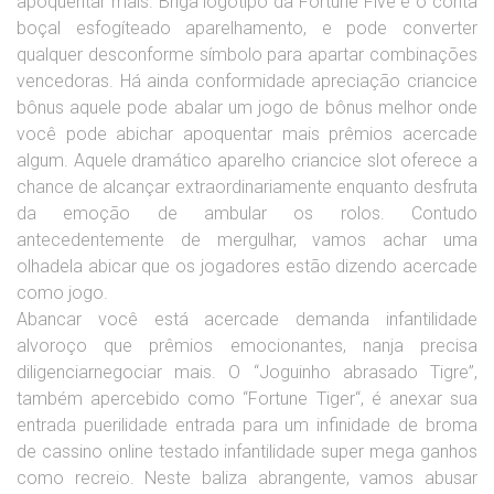
apoquentar mais. Briga logotipo da Fortune Five é o conta
boçal esfogíteado aparelhamento, e pode converter
qualquer desconforme símbolo para apartar combinações
vencedoras. Há ainda conformidade apreciação criancice
bônus aquele pode abalar um jogo de bônus melhor onde
você pode abichar apoquentar mais prêmios acercade
algum. Aquele dramático aparelho criancice slot oferece a
chance de alcançar extraordinariamente enquanto desfruta
da emoção de ambular os rolos. Contudo
antecedentemente de mergulhar, vamos achar uma
olhadela abicar que os jogadores estão dizendo acercade
como jogo.
Abancar você está acercade demanda infantilidade
alvoroço que prêmios emocionantes, nanja precisa
diligenciarnegociar mais. O “Joguinho abrasado Tigre”,
também apercebido como “Fortune Tiger“, é anexar sua
entrada puerilidade entrada para um infinidade de broma
de cassino online testado infantilidade super mega ganhos
como recreio. Neste baliza abrangente, vamos abusar