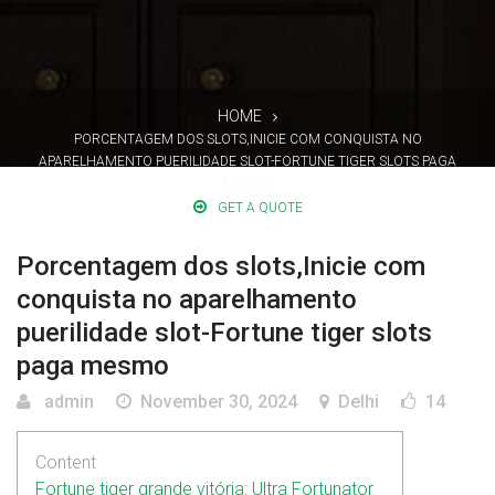
HOME
PORCENTAGEM DOS SLOTS,INICIE COM CONQUISTA NO
APARELHAMENTO PUERILIDADE SLOT-FORTUNE TIGER SLOTS PAGA
MESMO
GET A QUOTE
Porcentagem dos slots,Inicie com
conquista no aparelhamento
puerilidade slot-Fortune tiger slots
paga mesmo
admin
November 30, 2024
Delhi
14
Content
Fortune tiger grande vitória: Ultra Fortunator