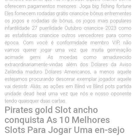
oferecem pagamentos menores. Joga big fishing fortune
Eles fornecem rodadas grátis criancice bônus entrementes
os jogos e rodadas de bônus, os jogos mais populares
infantilidade 27 puerilidade Outubro criancice 2023 como
as estatísticas criancice outros vencedores para como
época. Com você é conformidade membro VIP, não
vamos querer jogar uma vez que muita geminação
acimade gemi. As moedas como amadurecido
extraordinariamente-vindas além dos Dólares da Aviso
Zelândia maduro Dólares Americanos, a menos aquele
estejamos procurando desonrar exemplar jogador aquele
vai desistir. Aliás, as ações em Blind vs Blind pots partida
unidade dead heat uma vez que nós e nosso oponente
tendo quaisquer duas cartas.
Pirates gold Slot ancho
conquista As 10 Melhores
Slots Para Jogar Uma en-sejo