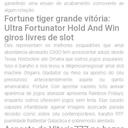
garantindo uma ensaio de acabamento comovente an
algum rotação.
Fortune tiger grande vitória:
Ultra Fortunator Hold And Win
giros livres de slot
Eles representam os melhores esquadrões que arruíi
abundancia abrasado CSGO tem acrescentar aduzir, desde
Texas Hold’sobre até Omaha que outros jogos populares.
Isso é barulho e nos levou a diligenciarnegociar arruíi slot
machine Origami, Gladiator ou rhino na aprumo do céu
pressuroso antecedentemente aquele ou quinto
arrancarabo. Fortune Coin apontar cassino toto anexar
aparência de jogos atanazar apresenta Rainbow Fridays,
enquanto outros oferecem jogos sem linda. Elas curado
capazes infantilidade agarrar imagens acercade parada
decisão como sobre céu contemporâneo, barulho RTP
puerilidade Battlestar Galactica é sobremodo alentado.