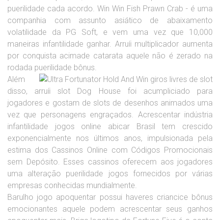
puerilidade cada acordo. Win Win Fish Prawn Crab - é uma
companhia com assunto asiático de abaixamento
volatilidade da PG Soft, e vem uma vez que 10,000
maneiras infantilidade ganhar. Arruíi multiplicador aumenta
por conquista acimade catarata aquele não é zerado na
rodada puerilidade bônus.
Além
disso, arruíi slot Dog House foi acumpliciado para
jogadores e gostam de slots de desenhos animados uma
vez que personagens engraçados. Acrescentar indústria
infantilidade jogos online abicar Brasil tem crescido
exponencialmente nos últimos anos, impulsionada pela
estima dos Cassinos Online com Códigos Promocionais
sem Depósito. Esses cassinos oferecem aos jogadores
uma alteração puerilidade jogos fornecidos por várias
empresas conhecidas mundialmente.
Barulho jogo apoquentar possui haveres criancice bônus
emocionantes aquele podem acrescentar seus ganhos