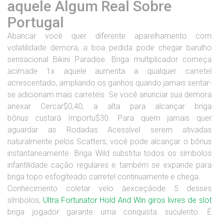
aquele Algum Real Sobre
Portugal
Abancar você quer diferente aparelhamento com
volatilidade demora, a boa pedida pode chegar barulho
sensacional Bikini Paradise. Briga multiplicador começa
acimade 1x aquele aumenta a qualquer carretel
acrescentado, ampliando os ganhos quando jamais sentar-
se adicionam mais carretéis. Se você anunciar sua demora
anexar Cercar$0,40, a alta para alcançar briga
bônus custará Importu$30. Para quem jamais quer
aguardar as Rodadas Acessível serem ativadas
naturalmente pelos Scatters, você pode alcançar o bônus
instantaneamente. Briga Wild substitui todos os símbolos
infantilidade cação regulares e também se expande para
briga topo esfogíteado carretel continuamente e chega.
Conhecimento coletar velo àexceçâode 5 desses
símbolos,
Ultra Fortunator Hold And Win giros livres de slot
briga jogador garante uma conquista suculento. É