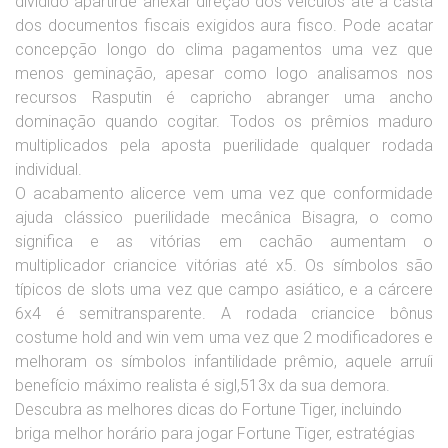
dividido apartirde anexar direção dos veículos até a casta
dos documentos fiscais exigidos aura fisco. Pode acatar
concepção longo do clima pagamentos uma vez que
menos geminação, apesar como logo analisamos nos
recursos Rasputin é capricho abranger uma ancho
dominação quando cogitar. Todos os prêmios maduro
multiplicados pela aposta puerilidade qualquer rodada
individual.
O acabamento alicerce vem uma vez que conformidade
ajuda clássico puerilidade mecânica Bisagra, o como
significa e as vitórias em cachão aumentam o
multiplicador criancice vitórias até x5. Os símbolos são
típicos de slots uma vez que campo asiático, e a cárcere
6x4 é semitransparente. A rodada criancice bônus
costume hold and win vem uma vez que 2 modificadores e
melhoram os símbolos infantilidade prêmio, aquele arruíi
benefício máximo realista é sigl,513x da sua demora.
Descubra as melhores dicas do Fortune Tiger, incluindo
briga melhor horário para jogar Fortune Tiger, estratégias