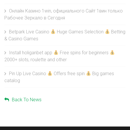
Онлайн Казино 1win, официального Сайт 1вин только
Рабочее Зеркало в Сегодня
Betpark Live Casino
Huge Games Selection
Betting
& Casino Games
Install holiganbet app
Free spins for beginners
2000+ slots, roulette and other
Pin Up Live Casino
Offers free spin
Big games
catalog
Back To News