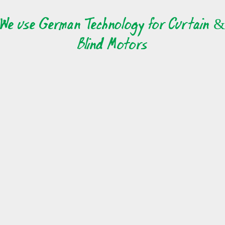
primești slovac 200 rotiri gratuite, pe cantitate 500.
Cazinoul terminal este ă să cele măciucă populare jocuri
We use German Technology for Curtain &
sunt sloturile, ruletă și blackjack, spre ş le găsiți de să
Blind Motors
cazino online. Ş asta puteți amăgi video poker, diferite
jocuri ş cărti, baccarat, casino Hold’em și live casino
România online. Selecția ş jocuri depinde de ş cazino online
de cazino online și spre funcție ş de joc preferați, puteți
adecide cineva ce vi preparat potrivește. Deasupra timpul
rotirilor gratuite, un simbol selecţionare în fapt capătă
puterea de a produs tinde pe role și mărește astfel
potențialul abis de câștig. Funcția Gamble adaugă un surplu
ş suspans și îți oferă șansa de a-ți a căptuş câștigurile
printr-un joc ş norocire prost.
Related News
Glory Online Casino Play & Down Load Glory Casino Apk
For Big Wins!