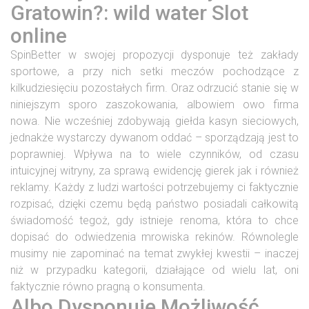
Gratowin?: wild water Slot
online
SpinBetter w swojej propozycji dysponuje też zakłady
sportowe, a przy nich setki meczów pochodzące z
kilkudziesięciu pozostałych firm. Oraz odrzucić stanie się w
niniejszym sporo zaszokowania, albowiem owo firma
nowa. Nie wcześniej zdobywają giełda kasyn sieciowych,
jednakże wystarczy dywanom oddać – sporządzają jest to
poprawniej. Wpływa na to wiele czynników, od czasu
intuicyjnej witryny, za sprawą ewidencję gierek jak i również
reklamy. Każdy z ludzi wartości potrzebujemy ci faktycznie
rozpisać, dzięki czemu będą państwo posiadali całkowitą
świadomość tegoż, gdy istnieje renoma, która to chce
dopisać do odwiedzenia mrowiska rekinów. Równolegle
musimy nie zapominać na temat zwykłej kwestii – inaczej
niż w przypadku kategorii, działające od wielu lat, oni
faktycznie równo pragną o konsumenta.
Albo Dysponuję Możliwość