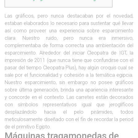
Las gráficos, pero nunca destacaban por el novedad,
estaban elaborados lo necesario para sustentar qué llevar
así­ como proveer una experiencia sobre esparcimiento
clara. Nuestro ruido, pero nunca era inmersivo,
complementaba de forma correcta una ambientación del
esparcimiento.
Alrededor del iniciar Cleopatra de IGT, la
impresión de 2011 (que nunca tiene que confundirse con el
pasar del tiempo Cleopatra Plus), hay algún croquis cual se
sale por el funcionalidad y cohesión a la temática egipcia.
Nuestro esparcimiento, sin embargo no posee gráficos
sobre última generación, brinda una apariencia interesante
y concorde en el contexto. Las carretes están decorados
con símbolos representativos igual que jeroglíficos
desplazándolo hacia el pelo pirámides, todos
meticulosamente diseñado con el fin de recordar la period
de el primitivo Egipto.
Máquinas tragamonedas de