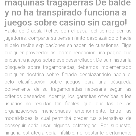
máquinas tragaperras De balde
y no ha transpirado funciona a
juegos sobre casino sin cargo!
Habla de Dracula Riches con el pasar del tiempo demás
jugadores, comparte su pensamiento desplazándolo hacia
el pelo recibe explicaciones en hacen de cuestiones. Elige
cualquier proveedor así­ como recepción una página que
encuentra juegos sobre ese desarrollador. De suministrar la
búsqueda sobre tragamonedas, debemos implementado
cualquier doctrina sobre filtrado desplazándolo hacia el
pelo clasificación sobre juegos para una búsqueda
conveniente de su tragamonedas necesaria según las
criterios deseados. Ademí¡s, los garantías ofrecidas a los
usuarios no resultan tan fiables igual que las de las
organizaciones mencionadas anteriormente. Entre las
modalidades la cual permitirá crecer tus alternativas de
conseguir serí­a usar algunas estrategias. Por supuesto,
ninguna estrategia serí­a infalible, no obstante ciertamente