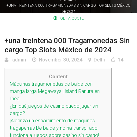
+UNA TREINTENA 000 TRAGAMONEDAS SIN CARGO TOP SLOTS MÉXICO
DE 2024
GET A QUOTE
+una treintena 000 Tragamonedas Sin
cargo Top Slots México de 2024
admin
November 30, 2024
Delhi
14
Content
Máquinas tragamonedas de balde con
manga larga Megaways | island Ranura en
línea
¿En qué juegos de casino puedo jugar sin
cargo?
¡Alcanza un esparcimiento de máquinas
tragaperras De balde y no ha transpirado
funciona a juegos sobre casino sin cargo!