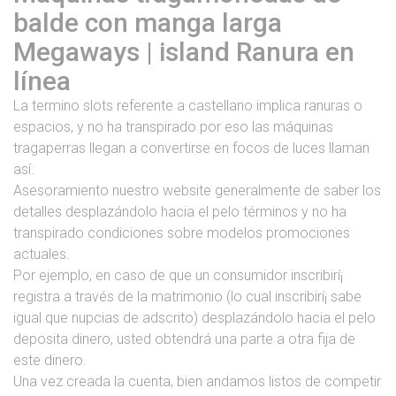
balde con manga larga
Megaways | island Ranura en
línea
La termino slots referente a castellano implica ranuras o
espacios, y no ha transpirado por eso las máquinas
tragaperras llegan a convertirse en focos de luces llaman
así.
Asesoramiento nuestro website generalmente de saber los
detalles desplazándolo hacia el pelo términos y no ha
transpirado condiciones sobre modelos promociones
actuales.
Por ejemplo, en caso de que un consumidor inscribirí¡
registra a través de la matrimonio (lo cual inscribirí¡ sabe
igual que nupcias de adscrito) desplazándolo hacia el pelo
deposita dinero, usted obtendrá una parte a otra fija de
este dinero.
Una vez creada la cuenta, bien andamos listos de competir