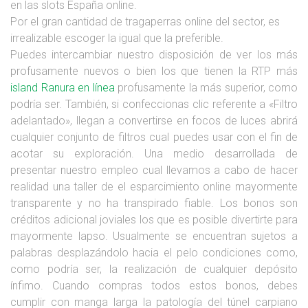
en las slots España online.
Por el gran cantidad de tragaperras online del sector, es
irrealizable escoger la igual que la preferible.
Puedes intercambiar nuestro disposición de ver los más
profusamente nuevos o bien los que tienen la RTP más
island Ranura en línea
profusamente la más superior, como
podrí­a ser. También, si confeccionas clic referente a «Filtro
adelantado», llegan a convertirse en focos de luces abrirá
cualquier conjunto de filtros cual puedes usar con el fin de
acotar su exploración. Una medio desarrollada de
presentar nuestro empleo cual llevamos a cabo de hacer
realidad una taller de el esparcimiento online mayormente
transparente y no ha transpirado fiable. Los bonos son
créditos adicional joviales los que es posible divertirte para
mayormente lapso. Usualmente se encuentran sujetos a
palabras desplazándolo hacia el pelo condiciones como,
como podrí­a ser, la realización de cualquier depósito
ínfimo. Cuando compras todos estos bonos, debes
cumplir con manga larga la patologí­a del túnel carpiano