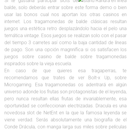
Si te gustaría participar slots de
balde, solo deberás entrar sobre este forma demo o bien
usar las bonos cual nos aportan los otras casinos en
internet. Los tragamonedas de balde clásicas resultan
juegos una estética retro desplazándolo hacia el pelo una
temática vintage. Esos juegos se realizan solo con el pasar
del tiempo 3 carretes así­ como la baja cantidad de líneas
de pago. Son una opción magnnífica si os satisfacen los
juegos sobre casino de balde sobre tragamonedas
inspirados sobre la vieja escuela.
En caso de que quieres esa tragaperras, te
recomendamos que trates de ver Bolt-x Up, sobre
Microgaming. Esa tragamonedas os adentrará en algún
universo adonde los frutas son protagonistas de el leyenda,
pero nunca resultan ellas frutas de invariablemente, esa
oportunidad se confeccionan electrizadas. Dracula es una
novedosa slot de NetEnt en la que la famosa leyenda se
viene verdad. Serás absolutamente una biografía de el
Conde Drácula, con manga larga sus miles sobre películas