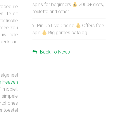
spins for beginners
2000+ slots,
procedure
roulette and other
n. Te dit
astische
Pin Up Live Casino
Offers free
armee zou
spin
Big games catalog
 uw hele
zoenkaart
Back To News
 algeheel
h Heaven
 mobiel.
 simpele
rtphones
ontoestel