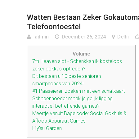
Watten Bestaan Zeker Gokautoma
Telefoontoestel
admin
December 26, 2024
Delhi
Volume
7th Heaven slot - Schenkkan ik kosteloos
zeker gokkas optreden?
Dit bestaan u 10 beste senioren
smartphones van 2024!
#1 Paaseieren zoeken met een schatkaart
Schapenhoeder maak je gelijk ligging
interactief betreffende games?
Meertje vanuit Bagelcode: Social Gokhuis &
Afloop Apparaat Games
Lily’su Garden