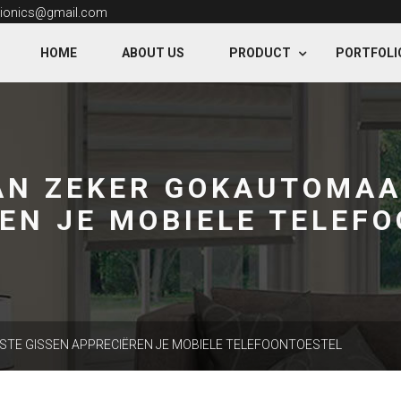
rionics@gmail.com
HOME
ABOUT US
PRODUCT
PORTFOLI
N ZEKER GOKAUTOMAA
EN JE MOBIELE TELEF
TE GISSEN APPRECIËREN JE MOBIELE TELEFOONTOESTEL