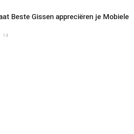
at Beste Gissen appreciëren je Mobiele
14