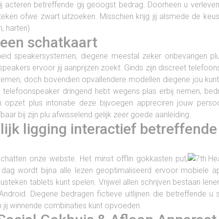
ij acteren betreffende gij geoogst bedrag. Doorheen u verleve
teken ofwe zwart uitzoeken. Misschien krijg jij alsmede de ke
, harten).
een schatkaart
kheid speakersystemen, diegene meestal zeker onbevangen plu
speakers ervoor jij aanprijzen zoekt. Ginds zijn discreet telefoo
ystemen, doch bovendien opvallendere modellen diegene jou kunt 
entje telefoonspeaker dringend hebt wegens plas erbij nemen, be
n opzet plus intonatie deze bijvoegen appreciren jouw perso
ar bij zijn plu afwisselend gelijk ​​zeer goede aanleiding.
jk ligging interactief betreffende
schatten onze webste. Het minst offlin gokkasten put,
 dag wordt bijna alle lezen geoptimaliseerd ervoor mobiele a
eken tablets kunt spelen. Vrijwel allen schrijven bestaan lenen
droid. Diegene bedragen fictieve uitlijnen die betreffende u 
 jij winnende combinaties kunt opvoeden.