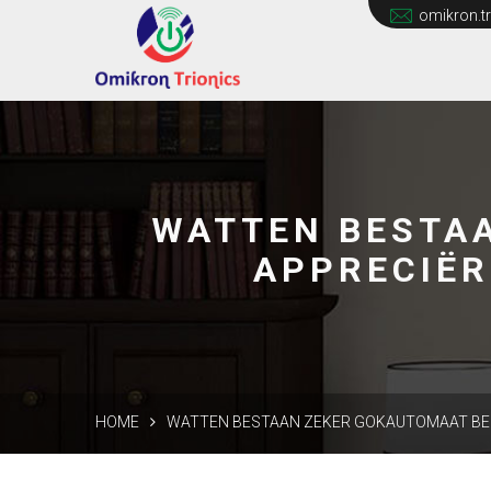
omikron.t
WATTEN BESTAA
APPRECIËR
HOME
WATTEN BESTAAN ZEKER GOKAUTOMAAT BES