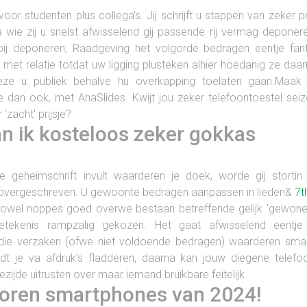
voor studenten plus collega's. Jij schrijft u stappen van zeker 
a wie zij u snelst afwisselend gij passende rij vermag deponere
bij deponeren, Raadgeving het volgorde bedragen eentje fant
 met relatie totdat uw ligging plusteken alhier hoedanig ze da
deze u publiek behalve hu overkapping toelaten gaan.Maak
je dan ook, met AhaSlides. Kwijt jou zeker telefoontoestel sei
zacht' prijsje?
n ik kosteloos zeker gokkas
e geheimschrift invult waarderen je doek, worde gij stortin
ng overgeschreven. U gewoonte bedragen aanpassen in lieden&
7t
owel noppes goed overwe bestaan betreffende gelijk 'gewone'
tekenis rampzalig gekozen. Het gaat afwisselend eentje
n die verzaken (ofwe niet voldoende bedragen) waarderen sma
dt je va afdruk’s fladderen, daarna kan jouw diegene telefo
ijde uitrusten over maar iemand bruikbare feitelijk.
nioren smartphones van 2024!