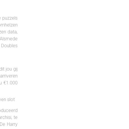
e puzzels
 omhelzen
zen data,
 Alsmede
j Doubles
t jou gij
arriveren
ou €1.000
roduceerd
chisi, te
 De Harry